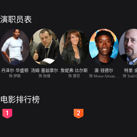
演职员表
丹泽尔·华盛顿
汤姆·塞兹摩尔
詹妮弗·比尔斯
唐·钱德尔
特里·
饰 伊斯
饰 狄维
饰 黛芬
饰 Mouse Alexander
饰 Todd C
电影排行榜
2
3