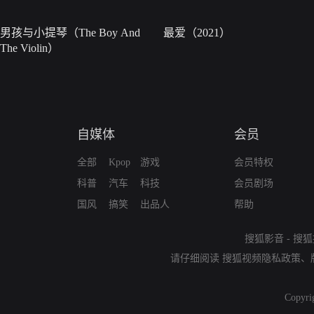
男孩与小提琴（The Boy And
最爱（2021）
The Violin）
自媒体
会员
全部
Kpop
游戏
会员特权
科普
汽车
科技
会员剧场
国风
搞笑
出品人
帮助
搜狐影音
-
搜狐
请仔细阅读
搜狐视频隐私政策
、
Copyri