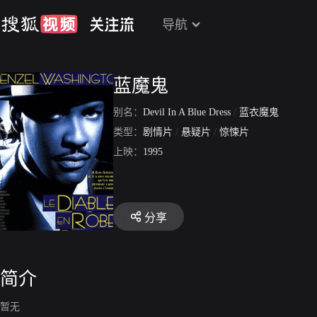
导航
蓝魔鬼
别名：
Devil In A Blue Dress
/
蓝衣魔鬼
类型：
剧情片
/
悬疑片
/
惊悚片
上映：
1995
分享
简介
暂无