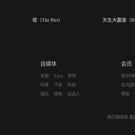
堤（The Pier）
天生大赢家（Bor
自媒体
会员
全部
Kpop
游戏
会员特
科普
汽车
科技
会员剧
国风
搞笑
出品人
帮助
请仔细阅读
搜