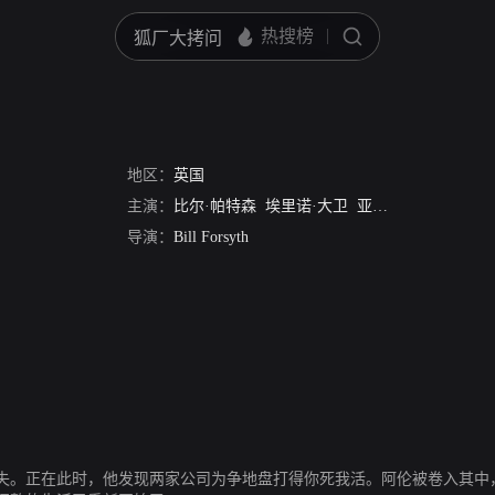
地区：
英国
主演：
比尔·帕特森
埃里诺·大卫
亚力克斯·诺顿
帕特
导演：
Bill Forsyth
失。正在此时，他发现两家公司为争地盘打得你死我活。阿伦被卷入其中