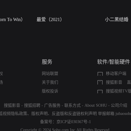
n To Win）
最爱（2021）
小二黑结婚
服务
软件/智能硬件
权
网站联盟
移动客户端
场
关于我们
搜狐影音
直
版权投诉
搜狐视频TV
搜狐影音
-
搜狐招聘
-
广告服务
-
联系方式
-
About SOHU
-
公司介绍
狐视频隐私政策
、
版权声明
、
反盗版和反盗链权利声明
举报邮箱
jubaoso
备案号：
京ICP证030367号-1
Copyright © 2024 Sohu.com Inc.All Rights Reserved.