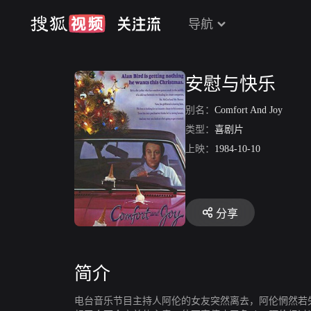
导航
安慰与快乐
别名：
Comfort And Joy
类型：
喜剧片
上映：
1984-10-10
分享
简介
电台音乐节目主持人阿伦的女友突然离去，阿伦惘然若