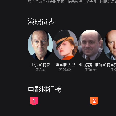
想了个两全齐美的主意，使两家停止了争斗。阿伦经过
演职员表
比尔·帕特森
埃里诺·大卫
亚力克斯·诺顿
饰 Alan
饰 Maddy
饰 Trevor
饰 C
电影排行榜
2
3