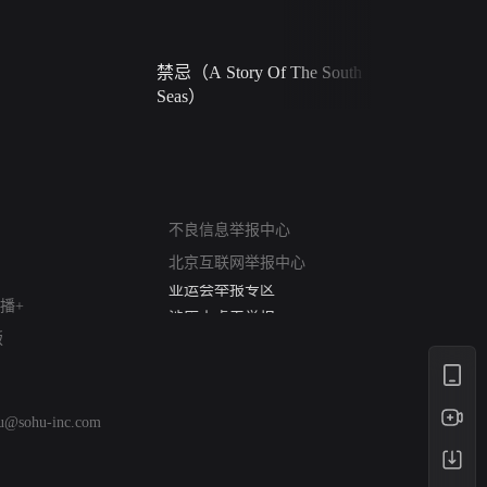
禁忌（A Story Of The South
火球（Ball 
Seas）
网络暴力有害信息举报
12318 文化市场举报
不良信息举报中心
算法推荐专项举报
北京互联网举报中心
亚运会举报专区
涉历史虚无举报
播+
网络谣言信息专项
版
涉政举报入口
涉未成年人举报
清朗自媒体乱象举报
hu@sohu-inc.com
涉民族宗教有害信息举报
清朗·生活服务类内容举报