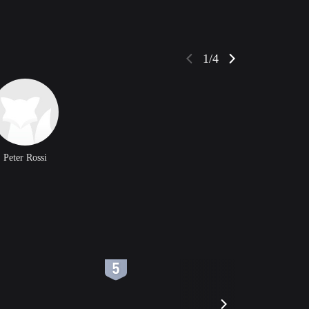
1/4
Peter Rossi
6
7