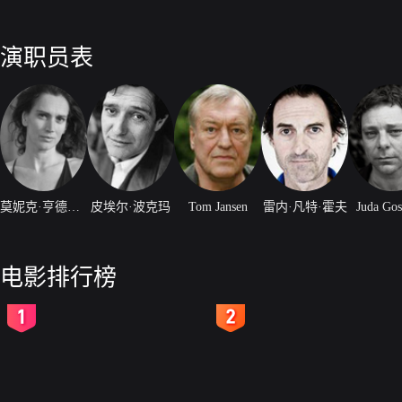
演职员表
莫妮克·亨德里克斯
皮埃尔·波克玛
Tom Jansen
雷内·凡特·霍夫
Juda Gos
电影排行榜
2
3