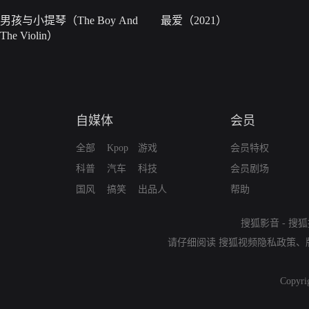
男孩与小提琴（The Boy And
最爱（2021）
The Violin）
自媒体
会员
全部
Kpop
游戏
会员特权
科普
汽车
科技
会员剧场
国风
搞笑
出品人
帮助
搜狐影音
-
搜狐
请仔细阅读
搜狐视频隐私政策
、
Copyri