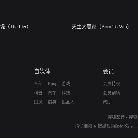
堤（The Pier）
天生大赢家（Born To Win）
自媒体
会员
全部
Kpop
游戏
会员特权
科普
汽车
科技
会员剧场
国风
搞笑
出品人
帮助
搜狐影音
-
搜狐
请仔细阅读
搜狐视频隐私政策
、