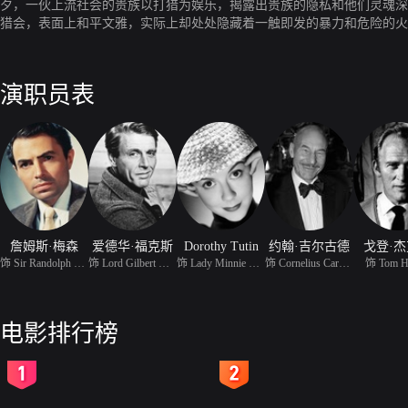
夕，一伙上流社会的贵族以打猎为娱乐，揭露出贵族的隐私和他们灵魂深
猎会，表面上和平文雅，实际上却处处隐藏着一触即发的暴力和危险的火
演职员表
詹姆斯·梅森
爱德华·福克斯
Dorothy Tutin
约翰·吉尔古德
戈登·
饰 Sir Randolph Nettleb
饰 Lord Gilbert Hartlip
饰 Lady Minnie Nettleby
饰 Cornelius Cardew
饰 Tom H
电影排行榜
2
3