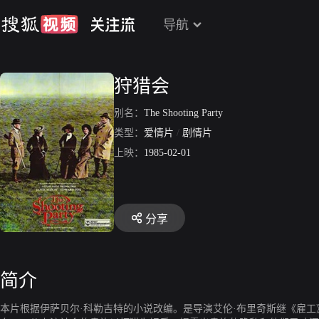
导航
狩猎会
别名：
The Shooting Party
类型：
爱情片
/
剧情片
上映：
1985-02-01
分享
简介
本片根据伊萨贝尔·科勒吉特的小说改编。是导演艾伦·布里奇斯继《雇