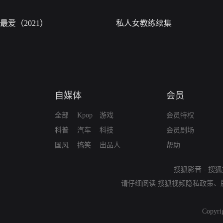
最爱（2021）
私人女教练续集
自媒体
会员
全部
Kpop
游戏
会员特权
科普
汽车
科技
会员剧场
国风
搞笑
出品人
帮助
搜狐影音
-
搜狐
请仔细阅读
搜狐视频隐私政策
、
Copyri