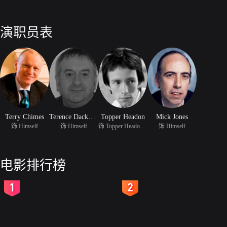
演职员表
Terry Chimes
Terence Dackombe
Topper Headon
Mick Jones
饰 Himself
饰 Himself
饰 Topper Headon (Drumm
饰 Himself
电影排行榜
2
3