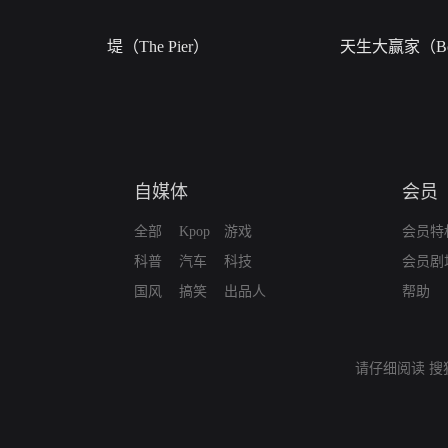
堤（The Pier）
天生大赢家（Bor
自媒体
会员
全部
Kpop
游戏
会员特
科普
汽车
科技
会员剧
国风
搞笑
出品人
帮助
请仔细阅读
搜