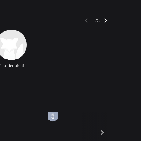
1/3
Elio Bertolotti
6
7