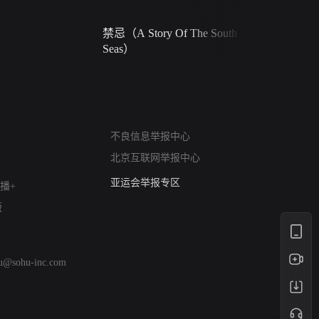
禁忌（A Story Of The South
火球（Ball 
Seas）
网络暴力有害信息举报
不良信息举报中心
12318 文化市场举报
北京互联网举报中心
算法推荐专项举报
亚运会举报专区
播+
涉历史虚无举报
版
网络谣言信息专项
涉政举报入口
涉未成年人举报
hu@sohu-inc.com
清朗自媒体乱象举报
涉民族宗教有害信息举报
清朗·生活服务类内容举报