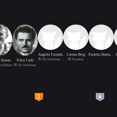
Angiola Faranda
Lorena Berg
Paoletta Bastianelli
饰 The Herdsman's Daugh
饰 Prostitute
 Sernas
Folco Lulli
i Belloni
饰 The Herdsman
4
5