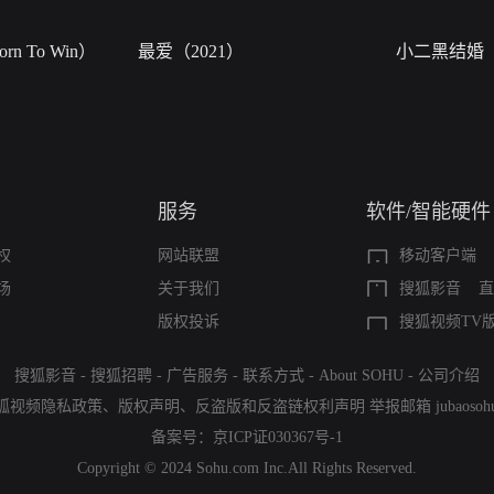
n To Win）
最爱（2021）
小二黑结婚
服务
软件/智能硬件
权
网站联盟
移动客户端
场
关于我们
搜狐影音
直
版权投诉
搜狐视频TV
搜狐影音
-
搜狐招聘
-
广告服务
-
联系方式
-
About SOHU
-
公司介绍
狐视频隐私政策
、
版权声明
、
反盗版和反盗链权利声明
举报邮箱
jubaoso
备案号：
京ICP证030367号-1
Copyright © 2024 Sohu.com Inc.All Rights Reserved.