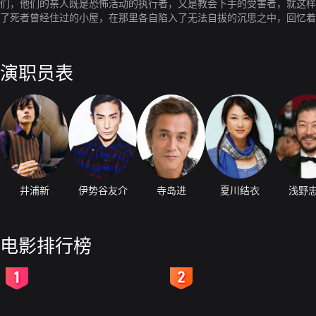
们，他们的亲人既是恐怖活动的执行者，又是教会下手的受害者，就这样
了死者曾经住过的小屋，在那里各自陷入了无法自拔的沉思之中，回忆着
演职员表
井浦新
伊势谷友介
寺岛进
夏川结衣
浅野
电影排行榜
2
3