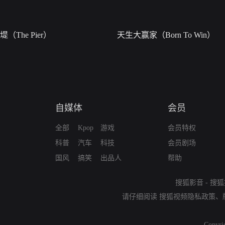
堤（The Pier）
天生大赢家（Born To Win）
自媒体
会员
全部
Kpop
游戏
会员特权
科普
汽车
科技
会员剧场
国风
搞笑
出品人
帮助
搜狐影音
-
搜狐
请仔细阅读
搜狐视频隐私政策
、
Copyri