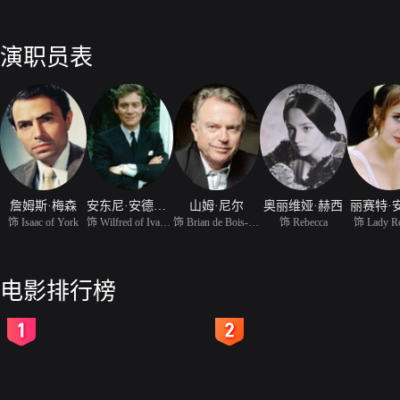
演职员表
詹姆斯·梅森
安东尼·安德鲁斯
山姆·尼尔
奥丽维娅·赫西
丽赛特·
饰 Isaac of York
饰 Wilfred of Ivanhoe
饰 Brian de Bois-Guilbe
饰 Rebecca
饰 Lady R
电影排行榜
2
3