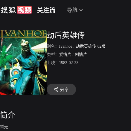
导航
劫后英雄传
别名：
Ivanhoe
/
劫后英雄传 82版
类型：
爱情片
/
剧情片
上映：
1982-02-23
分享
简介
暂无