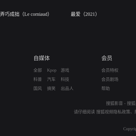
弄巧成拙（Le corniaud）
最爱（2021）
自媒体
会员
全部
Kpop
游戏
会员特权
科普
汽车
科技
会员剧场
国风
搞笑
出品人
帮助
搜狐影音
-
搜狐
请仔细阅读
搜狐视频隐私政策
、
Copyri