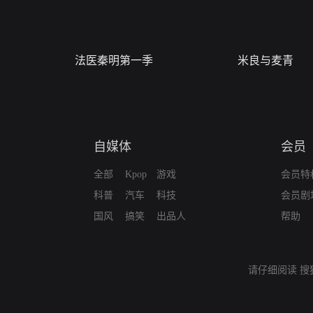
法医秦明第一季
米良与麦青
自媒体
会员
全部
Kpop
游戏
会员特
科普
汽车
科技
会员剧
国风
搞笑
出品人
帮助
请仔细阅读
搜