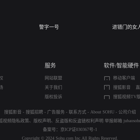
警字一号
进错门的女
服务
软件/智能硬件
权
网站联盟
移动客户端
场
关于我们
搜狐影音
直
版权投诉
搜狐视频TV
搜狐影音
-
搜狐招聘
-
广告服务
-
联系方式
-
About SOHU
-
公司介绍
狐视频隐私政策
、
版权声明
、
反盗版和反盗链权利声明
举报邮箱
jubaoso
备案号：
京ICP证030367号-1
Copyright © 2024 Sohu.com Inc.All Rights Reserved.