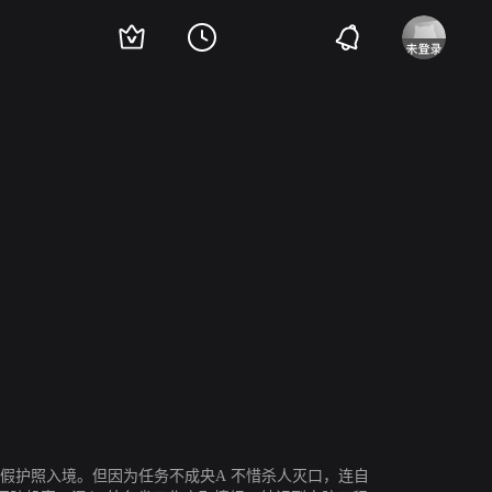
假护照入境。但因为任务不成央A 不惜杀人灭口，连自