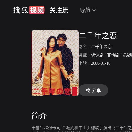
导航
二千年之恋
别名：
二千年の恋
类型：
偶像剧
/
言情剧
/
悬疑
上映：
2000-01-10
分享
简介
千禧年超强卡司-金城武和中山美穗联手演出《二千年