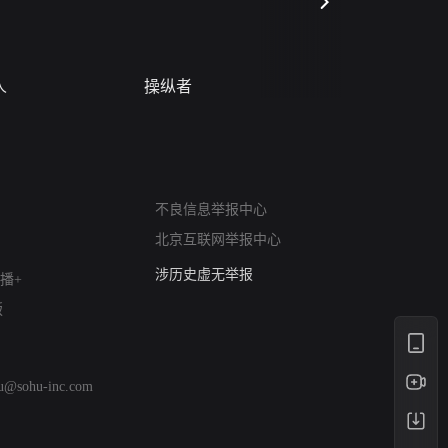
人
操纵者
风月变
网络暴力有害信息举报
12318 文化市场举报
不良信息举报中心
算法推荐专项举报
北京互联网举报中心
亚运会举报专区
涉历史虚无举报
播+
网络谣言信息专项
版
涉政举报入口
涉未成年人举报
清朗自媒体乱象举报
hu@sohu-inc.com
涉民族宗教有害信息举报
清朗·生活服务类内容举报