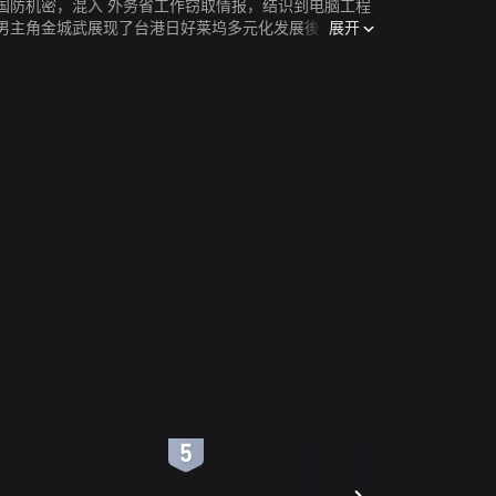
国防机密，混入 外务省工作窃取情报，结识到电脑工程
展开
男主角金城武展现了台港日好莱坞多元化发展後的演技
间若有似无的情愫，都值得观众细细品味。 演艺资历深
孤寂，原本在固定的生活轨道中，烦恼着痴恋不求长进
的男子。野上幽默的言谈，点亮了中山美穗扮演的真代理
中山美穗的心深深被烛光、祈祷所吸引，无意中坠入了情
6
7