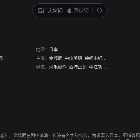
地区：
日本
剧
主演：
金城武
中山美穗
仲间由纪惠
东干久
导演：
河毛俊作
西浦正记
中江功
泽田镰作
之恋》。金城武在剧中饰演一位没有名字的特务，为求潜入日本，不惜冒用