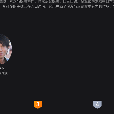
温顺，喜欢与蜡烛为伴，时常点起蜡烛，自言自语。金城武为求取得日本
，令可怜的美穗活在刀口边沿。这出充满了浪漫与悬疑双重魅力的作品，
弟弟的无奈场面，从电梯里救出中山美穗的超人表现，还有与中山美穗之
脑程式设计工程师，在卓越的事业表现中，感受到工作所无法填满的人生
天，意外因为因应Y2K问题，在外务省结识别着野上(金城武 饰)名牌
烛光晚嚏A虽然有更惊人的阴谋潜伏其中，但是在走过教堂的浪漫时刻，
干久
富成次
4
5