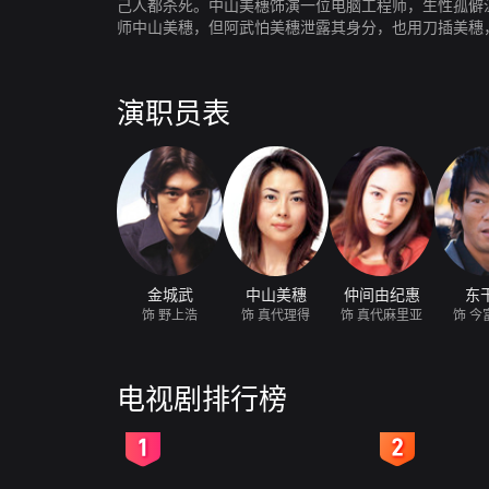
己人都杀死。中山美穗饰演一位电脑工程师，生性孤僻
师中山美穗，但阿武怕美穗泄露其身分，也用刀插美穗
张力，在戏剧开场时饰演没有名字的神秘男子，手刃亲
厚的中山美穗，在「两千年之恋」里扮演一个出色的电
的妹妹，忙碌於工作的步调中，却在一九九九年的最後一
演职员表
得平淡的生活，在一场英雄救美式的重逢里，两人共进
网，而金城武则奋不顾身地朝着沈重的使命迈进。
金城武
中山美穗
仲间由纪惠
东
饰 野上浩
饰 真代理得
饰 真代麻里亚
饰 今
电视剧排行榜
2
3