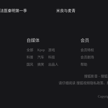
法医秦明第一季
米良与麦青
自媒体
会员
全部
Kpop
游戏
会员特权
科普
汽车
科技
会员剧场
国风
搞笑
出品人
帮助
搜狐影音
-
搜狐
请仔细阅读
搜狐视频隐私政策
、
Copyri