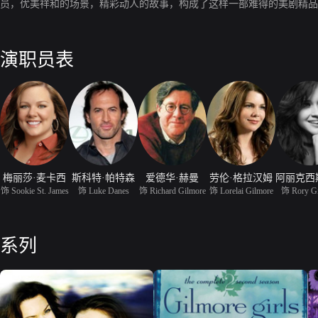
员，优美祥和的场景，精彩动人的故事，构成了这样一部难得的美剧精品
演职员表
梅丽莎·麦卡西
斯科特·帕特森
爱德华·赫曼
劳伦·格拉汉姆
饰 Sookie St. James
饰 Luke Danes
饰 Richard Gilmore
饰 Lorelai Gilmore
饰 Rory G
系列