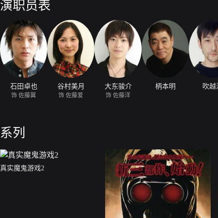
演职员表
睛闪着红光。不明就里的翼跟着洋也逃了起来。四处不断有被黑衣人抓住
石田卓也
谷村美月
大东骏介
柄本明
吹越
饰 佐藤翼
饰 佐藤爱
饰 佐藤洋
系列
真实魔鬼游戏2