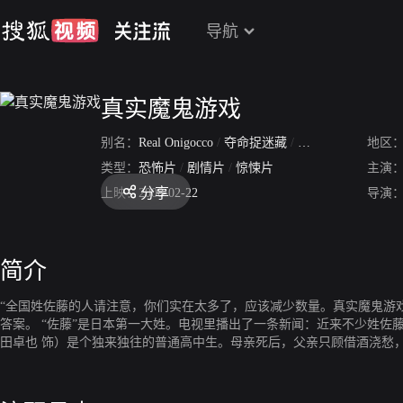
导航
真实魔鬼游戏
别名：
Real Onigocco
/
夺命捉迷藏
/
真实魔鬼游戏1
地区
类型：
恐怖片
/
剧情片
/
惊悚片
主演
分享
上映：
2008-02-22
导演
简介
“全国姓佐藤的人请注意，你们实在太多了，应该减少数量。真实魔鬼游戏开始了，请努力逃跑吧。” 为什么要被追杀？如何结束这场
答案。 “佐藤”是日本第一大姓。电视里播出了一条新闻：近来不少姓佐藤的人相继身亡，死因各不相同，有事故、疾病，也有谋杀、自杀，这一怪异现象引起了各方关注。 佐藤翼（石
田卓也 饰）是个独来独往的普通高中生。母亲死后，父亲只顾借酒浇愁，妹妹爱（
看妹妹，在路上又遇上了老对头佐藤洋（大东俊介 饰）。洋和翼小时候
那么幸运了，洋的手下包围了他，眼看就要被逮住，突然发生了怪事——翼凭空消失了。 当翼回过神来，发现周围一片静寂，围住他的人不见了。
话，但他们似乎不认识翼了，听说他姓佐藤后吓得落荒而逃。丈二和尚摸