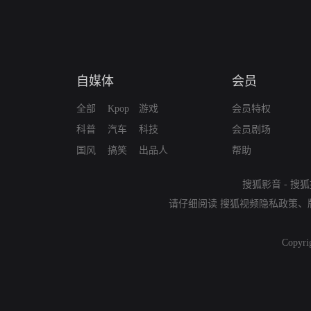
自媒体
会员
全部
Kpop
游戏
会员特权
科普
汽车
科技
会员剧场
国风
搞笑
出品人
帮助
搜狐影音
-
搜狐
请仔细阅读
搜狐视频隐私政策
、
Copyri