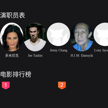
演职员表
Jenny Chang
Leny Jay
多米尼克
Joe Taslim
H.I.M. Damsyik
电影排行榜
2
3