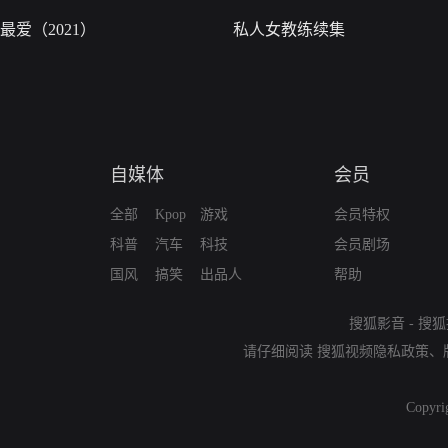
最爱（2021）
私人女教练续集
自媒体
会员
全部
Kpop
游戏
会员特权
科普
汽车
科技
会员剧场
国风
搞笑
出品人
帮助
搜狐影音
-
搜狐
请仔细阅读
搜狐视频隐私政策
、
Copyri