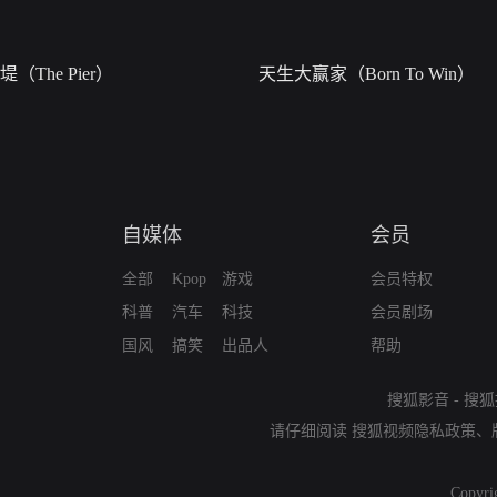
堤（The Pier）
天生大赢家（Born To Win）
自媒体
会员
全部
Kpop
游戏
会员特权
科普
汽车
科技
会员剧场
国风
搞笑
出品人
帮助
搜狐影音
-
搜狐
请仔细阅读
搜狐视频隐私政策
、
Copyri