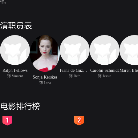
顿。
演职员表
Ralph Fellows
Fiana de Guzman
Carolin Schmidt
饰 Vincent
饰 Beth
饰 Jessie
Sonja Kerskes
饰 Lana
电影排行榜
2
3