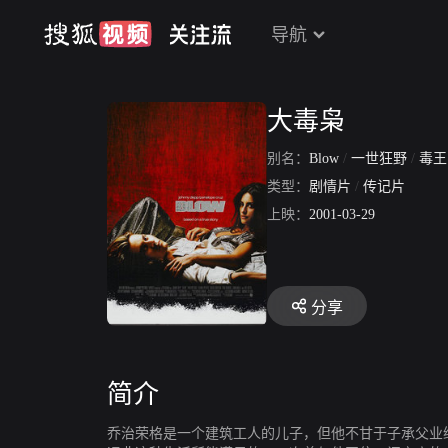
导航
大毒枭
别名：
Blow
/
一世狂野
/
毒
类型：
剧情片
/
传记片
上映：
2001-03-29
分享
简介
乔治荣格是一个建筑工人的儿子，但他不甘于子承父业