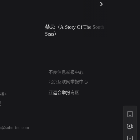
禁忌（A Story Of The South
火球（Ball 
Seas）
网络暴力有害信息举报
12318 文化市场举报
不良信息举报中心
算法推荐专项举报
北京互联网举报中心
亚运会举报专区
播+
涉历史虚无举报
版
网络谣言信息专项
涉政举报入口
涉未成年人举报
hu@sohu-inc.com
清朗自媒体乱象举报
涉民族宗教有害信息举报