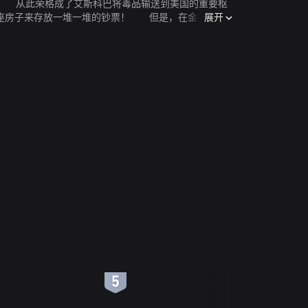
。 从此荣格成了艾斯科巴将毒品输送到美国的重要枢
展开
一座房子来存放一堆一堆的钞票！ 但是，在金钱与物
，无论多少金钱也无法弥补。当然，作为一个毒枭，他
6
7