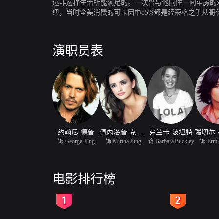
远非这种生活所能满足的。一次曾与他同住一间牢房的
纽，当时全美消费的可卡因中85%都是经荣格之手从
质上获得极大满足后，荣格也必须忍受精神上的折磨。
也终究逃不出恢恢的法网。
演职员表
约翰尼·德普
佩内洛普·克鲁兹
弗兰卡·波坦特
饰 George Jung
饰 Mirtha Jung
饰 Barbara Buckley
饰 Ermi
电影排行榜
2
3