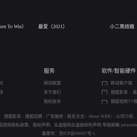
n To Win）
最爱（2021）
小二黑结婚
服务
软件/智能硬件
权
网站联盟
移动客户端
场
关于我们
搜狐影音
直
版权投诉
搜狐视频TV
搜狐影音
-
搜狐招聘
-
广告服务
-
联系方式
-
About SOHU
-
公司介绍
狐视频隐私政策
、
版权声明
、
反盗版和反盗链权利声明
举报邮箱
jubaoso
备案号：
京ICP证030367号-1