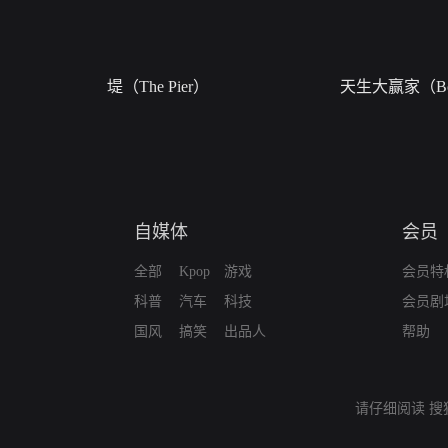
堤（The Pier）
天生大赢家（Bor
自媒体
会员
全部
Kpop
游戏
会员特
科普
汽车
科技
会员剧
国风
搞笑
出品人
帮助
请仔细阅读
搜