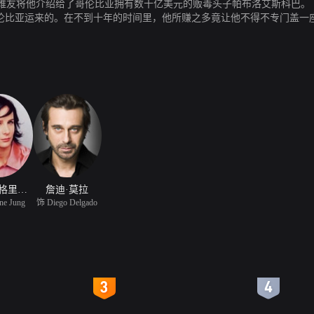
难友将他介绍给了哥伦比亚拥有数十亿美元的贩毒头子帕布洛艾斯科巴
哥伦比亚运来的。在不到十年的时间里，他所赚之多竟让他不得不专门盖
在女儿克里斯蒂娜眼里，父亲永远是个肮脏的毒贩子，这使荣格痛苦万分
瑞切尔·格里菲斯
詹迪·莫拉
ne Jung
饰 Diego Delgado
4
5