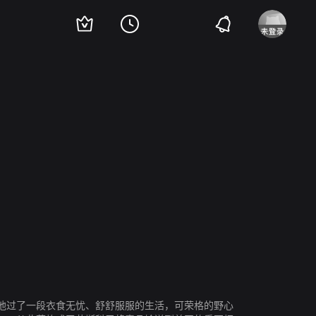
瑞切尔·格里菲斯
詹迪·莫拉
他过了一段衣食无忧、舒舒服服的生活，可荣格的野心