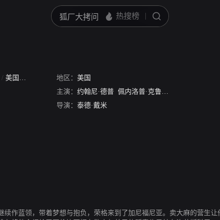
王
/
美国毒枭
地区：
美国
主演：
约翰尼·德普
佩内洛普·克鲁兹
弗兰卡·波坦特
导演：
泰德·戴米
继续作蓝领，带着梦想与抱负，荣格来到了加尼福尼亚。卖大麻的营生让