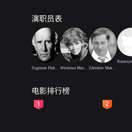
演职员表
Zygmunt Hubner
Wieslawa Mazurkiewicz
Zdzislaw Maklakiewicz
电影排行榜
2
3