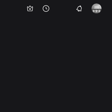
aw Maklakiewicz
Katarzyna Kaczmarek
Tomasz Wowczuk