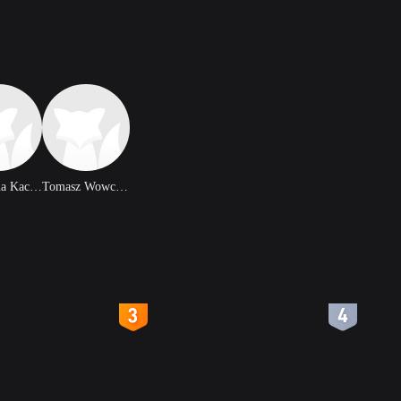
Katarzyna Kaczmarek
Tomasz Wowczuk
4
5