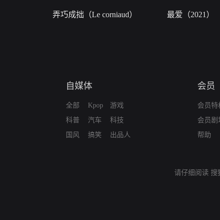
弄巧成拙（Le corniaud）
最爱（2021）
自媒体
会员
全部
Kpop
游戏
会员特
科普
汽车
科技
会员剧
国风
搞笑
出品人
帮助
请仔细阅读
搜