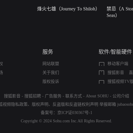
烽火七雄（Journey To Shiloh）
禁忌（A Story
Seas）
服务
软件/智能硬件
权
网站联盟
移动客户端
场
关于我们
搜狐影音
直
版权投诉
搜狐视频TV
搜狐影音
-
搜狐招聘
-
广告服务
-
联系方式
-
About SOHU
-
公司介绍
狐视频隐私政策
、
版权声明
、
反盗版和反盗链权利声明
举报邮箱
jubaoso
备案号：
京ICP证030367号-1
Copyright © 2024 Sohu.com Inc.All Rights Reserved.