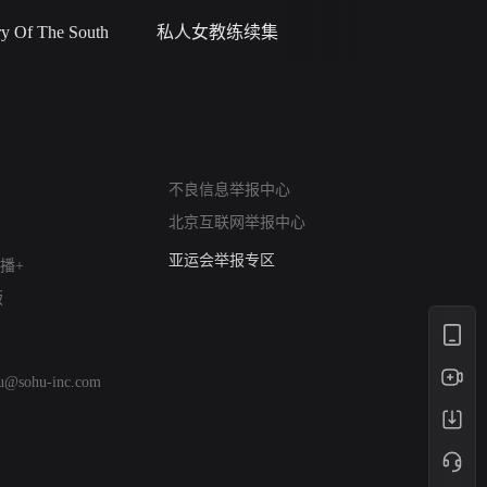
 Of The South
私人女教练续集
小二黑结
网络暴力有害信息举报
不良信息举报中心
12318 文化市场举报
北京互联网举报中心
算法推荐专项举报
亚运会举报专区
播+
涉历史虚无举报
版
网络谣言信息专项
涉政举报入口
涉未成年人举报
hu@sohu-inc.com
清朗自媒体乱象举报
涉民族宗教有害信息举报
清朗·生活服务类内容举报
清朗春节网络环境整治