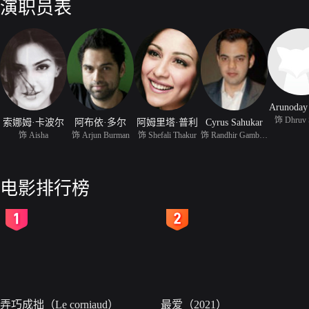
演职员表
Arunoday
饰 Dhruv 
索娜姆·卡波尔
阿布依·多尔
阿姆里塔·普利
Cyrus Sahukar
饰 Aisha
饰 Arjun Burman
饰 Shefali Thakur
饰 Randhir Gambhir
电影排行榜
2
3
弄巧成拙（Le corniaud）
最爱（2021）