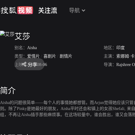
导航
艾莎
别名：
Aisha
地区：
印度
类型：
爱情片
/
喜剧片
/
剧情片
主演：
索娜姆·
分享
上映：
2010-08-06
导演：
Rajshree O
简介
Aisha的问题很简单——每个人的事情她都想管。而Arjun觉得她应该
则。除了Pinky是她最好的朋友，Aisha平时还会和镇上的女孩Shefali,
组，不再让Aisha插手那些麻烦事。在这场较量中，谁会胜出，谁又会落败呢