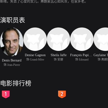
斯喀。失去了心爱的女儿，弗朗索瓦心如死灰，在家乡老。
演职员表
Denise Gagnon
Sheila Jaffe
François Papineau
饰 Grand-Mère
饰 安娜
饰 Edouard
饰 弗朗
Denis Bernard
饰 Jean-Pierre
电影排行榜
2
3