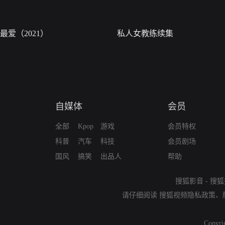
最爱（2021）
私人女教练续集
自媒体
会员
全部
Kpop
游戏
会员特权
科普
汽车
科技
会员剧场
国风
搞笑
出品人
帮助
搜狐影音
-
搜狐
请仔细阅读
搜狐视频隐私政策
、
Copyri