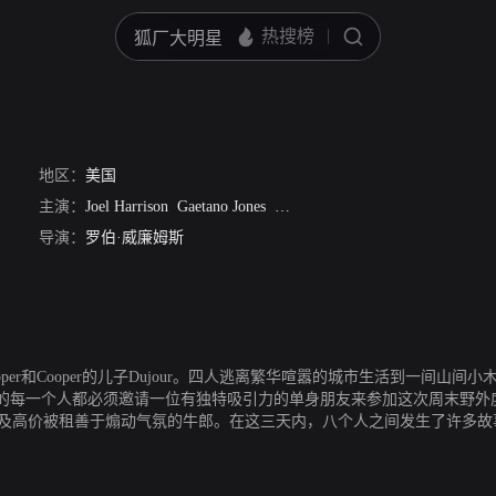
地区：
美国
主演：
Joel Harrison
Gaetano Jones
Derek Long
Derek Meeker
Dougl
导演：
罗伯·威廉姆斯
Cooper和Cooper的儿子Dujour。四人逃离繁华喧嚣的城市生活到一
的每一个人都必须邀请一位有独特吸引力的单身朋友来参加这次周末野外
事以及高价被租善于煽动气氛的牛郎。在这三天内，八个人之间发生了许多故