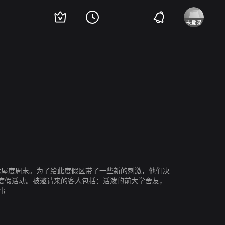
as Myers
Daniel Rhyder
Stephen Twardokus
间山间小木屋度周末。为了给此度假区带了一些新的刺激，他们决
度假活动。被邀请来的客人包括：活泼的前大学舍友，
事……