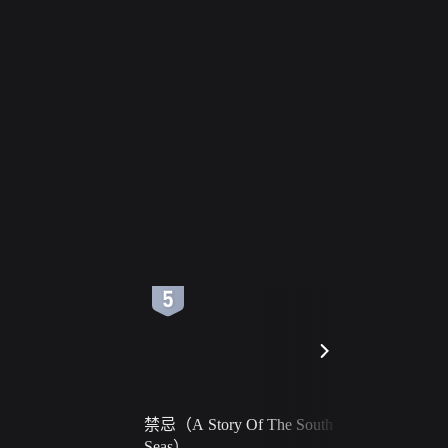
6
7
禁忌（A Story Of The South
火球（Ball 
Seas）