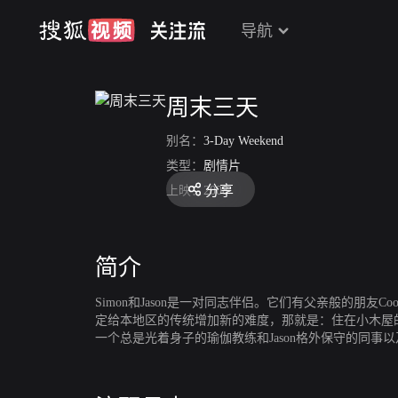
导航
周末三天
别名：
3-Day Weekend
类型：
剧情片
分享
上映：
2008
简介
Simon和Jason是一对同志伴侣。它们有父亲般的朋友
定给本地区的传统增加新的难度，那就是：住在小木屋
一个总是光着身子的瑜伽教练和Jason格外保守的同