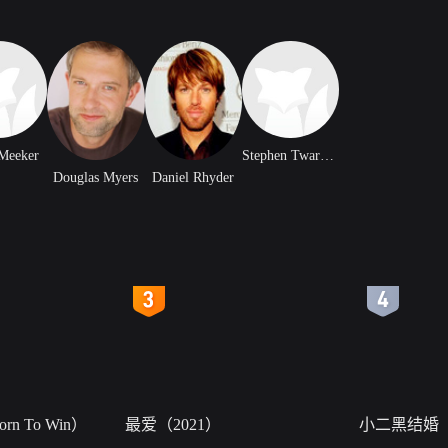
Meeker
Stephen Twardokus
Douglas Myers
Daniel Rhyder
4
5
n To Win）
最爱（2021）
小二黑结婚