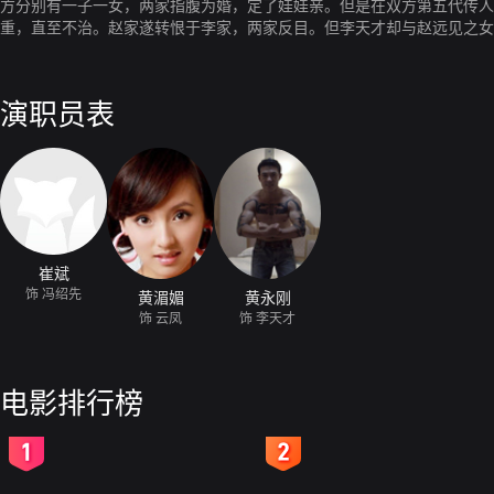
方分别有一子一女，两家指腹为婚，定了娃娃亲。但是在双方第五代传人
重，直至不治。赵家遂转恨于李家，两家反目。但李天才却与赵远见之女
才。随着日军侵华战争的进一步扩大，顺宁镇最近来了很多外乡人。
演职员表
崔斌
饰 冯绍先
黄湄媚
黄永刚
饰 云凤
饰 李天才
电影排行榜
2
3