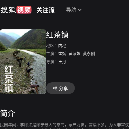
导航
红茶镇
地区：
内地
主演：
崔斌
黄湄媚
黄永刚
导演：
王丹
分享
简介
民国年间，李顺江是顺宁最大的茶商，家产万贯，言语不多，为人非常仗