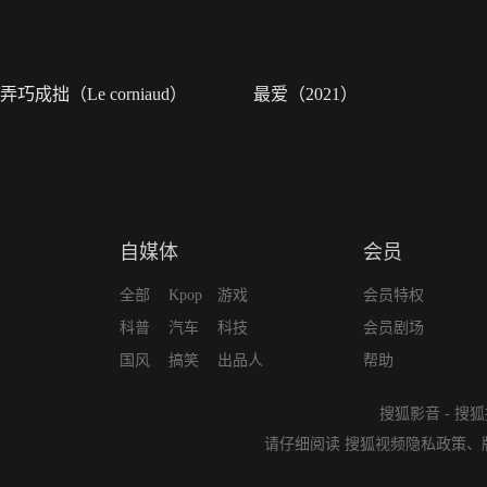
弄巧成拙（Le corniaud）
最爱（2021）
自媒体
会员
全部
Kpop
游戏
会员特权
科普
汽车
科技
会员剧场
国风
搞笑
出品人
帮助
搜狐影音
-
搜狐
请仔细阅读
搜狐视频隐私政策
、