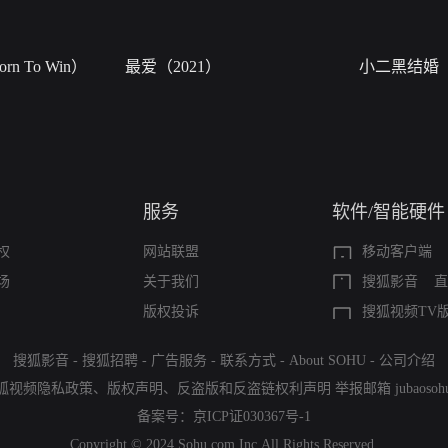
n To Win）
最爱（2021）
小二黑结婚
服务
软件/智能硬件
权
网站联盟
移动客户端
场
关于我们
搜狐影音
直
版权投诉
搜狐视频TV
搜狐影音
-
搜狐招聘
-
广告服务
-
联系方式
-
About SOHU
-
公司介绍
狐视频隐私政策
、
版权声明
、
反盗版和反盗链权利声明
举报邮箱
jubaoso
备案号：
京ICP证030367号-1
Copyright © 2024 Sohu.com Inc.All Rights Reserved.