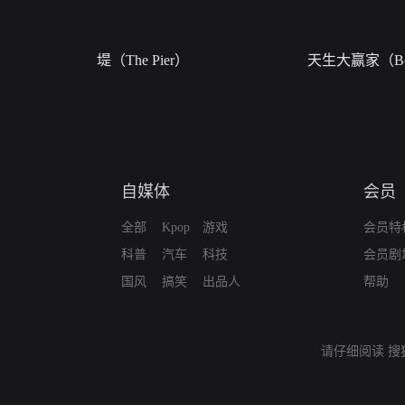
堤（The Pier）
天生大赢家（Bor
自媒体
会员
全部
Kpop
游戏
会员特
科普
汽车
科技
会员剧
国风
搞笑
出品人
帮助
请仔细阅读
搜