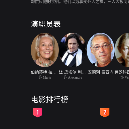
却供应他的食宿。他们以为享受齐人之福，三人大被同
演职员表
伯纳蒂特·拉方特
让·皮埃尔·利奥德
安德列·泰西内
饰 Marie
饰 Alexandre
饰 Ver
电影排行榜
2
3