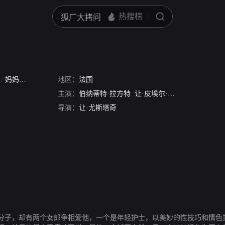
n
/
妈妈与娼妓
地区：
法国
主演：
伯纳蒂特·拉方特
让·皮埃尔·利奥德
安德列·泰
导演：
让·尤斯塔奇
分子，却有两个女郎争相爱他，一个是年轻护士，以美妙的性技巧和情色