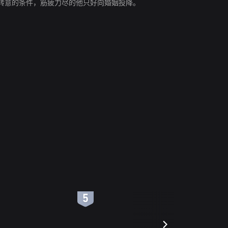
转意的条件，筋疲力尽的他只好向婚姻投降。
6
7