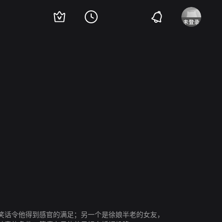
西内
弗朗科西斯·勒布伦
Isabelle Weingarten
Jacques Renard
Jean Noel Pi
笑话令他得到感官的满足；另一个是徐娘半老的女友，