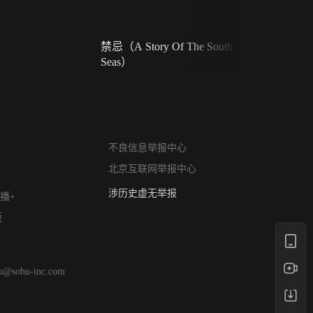
禁忌（A Story Of The South
火球（Ball 
Seas）
网络暴力有害信息举报
12318 文化市场举报
不良信息举报中心
算法推荐专项举报
北京互联网举报中心
亚运会举报专区
涉历史虚无举报
播+
网络谣言信息专项
版
涉政举报入口
涉未成年人举报
清朗自媒体乱象举报
hu@sohu-inc.com
涉民族宗教有害信息举报
清朗·生活服务类内容举报