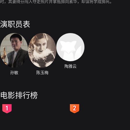
时，其妻绮芬闯入夺走照片并拿瓶掷向素华，却误将学成掷死。
演职员表
陶雅云
孙敏
陈玉梅
电影排行榜
2
3