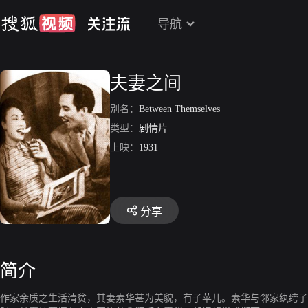
导航
夫妻之间
别名：
Between Themselves
类型：
剧情片
上映：
1931
分享
简介
作家余质之生活清贫，其妻素华甚为美貌，有子苹儿。素华与邻家纨绔子