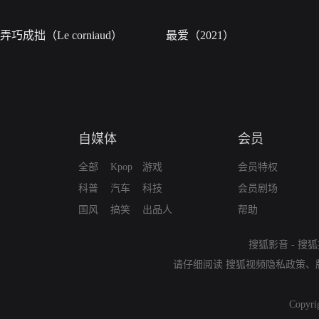
弄巧成拙（Le corniaud）
最爱（2021）
自媒体
会员
全部
Kpop
游戏
会员特权
科普
汽车
科技
会员剧场
国风
搞笑
出品人
帮助
搜狐影音
-
搜狐
请仔细阅读
搜狐视频隐私政策
、
Copyri