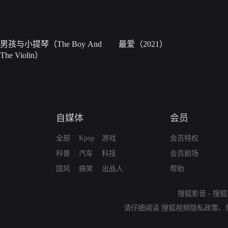
男孩与小提琴（The Boy And
最爱（2021）
The Violin）
自媒体
会员
全部
Kpop
游戏
会员特权
科普
汽车
科技
会员剧场
国风
搞笑
出品人
帮助
搜狐影音
-
搜狐
请仔细阅读
搜狐视频隐私政策
、