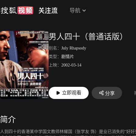
导航
男人四十（普通话版）
别名：
July Rhapsody
类型：
剧情片
上映：
2002-03-14
立即观看
分享
简介
人到四十的香港某中学国文教师林耀国（张学友 饰）是业已消失的“好