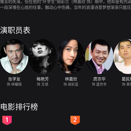
难言的失落，但在他的“坏学生”胡彩兰（林嘉欣 饰）眼中，他却是有
一段深埋在心底的往事，触动心中伤痛，当年的浪漫诗意梦想渐渐只能压
而他却必须作出选择。
演职员表
张学友
梅艳芳
林嘉欣
庹宗华
葛民
饰 林耀国
饰 文靖
饰 胡彩蓝
饰 盛世年
饰 黄
电影排行榜
2
3