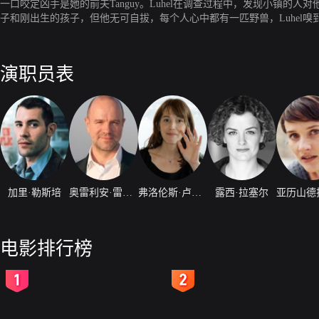
一口咬定凶手是她的前夫Tanguy。Luhel在调查过程中，发现小镇的人
子和刚出生的孩子，但他无可自拔，每个人心中都有一匹野兽，Luhel嗅
演职员表
加里·勒斯培
奥雷利安·雷克因
弗洛伦斯·卢瓦雷
露西·拉塞尔
电影排行榜
2
3