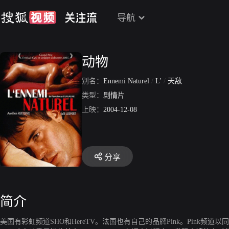
导航
动物
别名：
Ennemi Naturel
/
L'
/
天敌
类型：
剧情片
上映：
2004-12-08
分享
简介
美国有彩虹频道SHO和HereTV。法国也有自己的品牌Pink。Pink频道