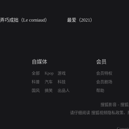
弄巧成拙（Le corniaud）
最爱（2021）
自媒体
会员
全部
Kpop
游戏
会员特权
科普
汽车
科技
会员剧场
国风
搞笑
出品人
帮助
搜狐影音
-
搜狐
请仔细阅读
搜狐视频隐私政策
、
Copyri