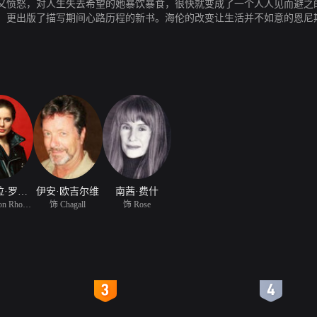
又愤怒，对人生失去希望的她暴饮暴食，很快就变成了一个人人见而避之
，更出版了描写期间心路历程的新书。海伦的改变让生活并不如意的恩尼
伊莎贝拉·罗西里尼
伊安·欧吉尔维
南茜·费什
饰 Lisle von Rhoman
饰 Chagall
饰 Rose
4
5