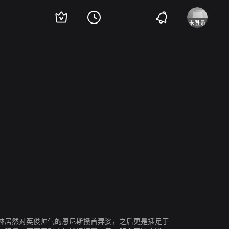
伊莎贝拉·罗西里尼
伊安·欧吉尔维
南茜·费什
林居然对英俊帅气的恩尼斯搔首弄姿，之后更是插足于