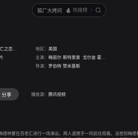
亡之恋
/
捉神弄鬼
/
地区：
面临死亡
美国
片
主演：
梅丽尔·斯特里普
戈尔迪·霍恩
布鲁斯·威利斯
导演：
罗伯特·赞米基斯
播放源：
腾讯视频
分享
梅德林要在百老汇进行一场演出，两人遂携手一同前往观看。没想到梅德