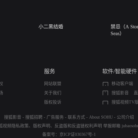
小二黑结婚
禁忌（A Story
Seas）
服务
软件/智能硬件
权
网站联盟
移动客户端
场
关于我们
搜狐影音
直
版权投诉
搜狐视频TV
搜狐影音
-
搜狐招聘
-
广告服务
-
联系方式
-
About SOHU
-
公司介绍
狐视频隐私政策
、
版权声明
、
反盗版和反盗链权利声明
举报邮箱
jubaoso
备案号：
京ICP证030367号-1