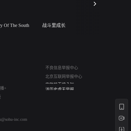
 Of The South
战斗里成长
私人女教
网络暴力有害信息举报
12318 文化市场举报
不良信息举报中心
算法推荐专项举报
北京互联网举报中心
亚运会举报专区
涉历史虚无举报
播+
网络谣言信息专项
版
涉政举报入口
涉未成年人举报
清朗自媒体乱象举报
hu@sohu-inc.com
涉民族宗教有害信息举报