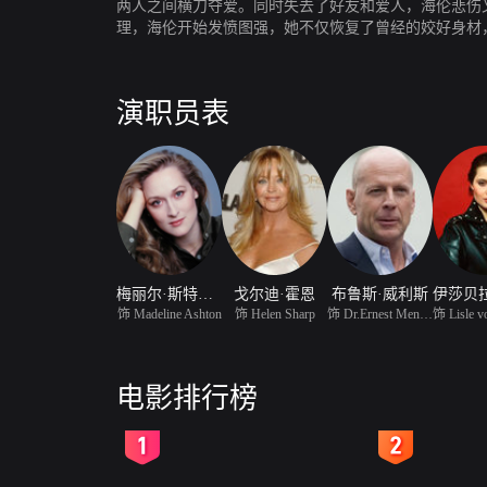
两人之间横刀夺爱。同时失去了好友和爱人，海伦悲伤
理，海伦开始发愤图强，她不仅恢复了曾经的姣好身材
高下，她开始向邪恶的女巫寻求帮助。
演职员表
梅丽尔·斯特里普
戈尔迪·霍恩
布鲁斯·威利斯
饰 Madeline Ashton
饰 Helen Sharp
饰 Dr.Ernest Menville
电影排行榜
2
3