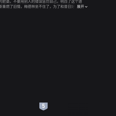
的肥婆。不要用别人的错误惩罚自己，明白了这个道
展开
斯重燃了旧情，梅德林坐不住了，为了和昔日好友一决
6
7