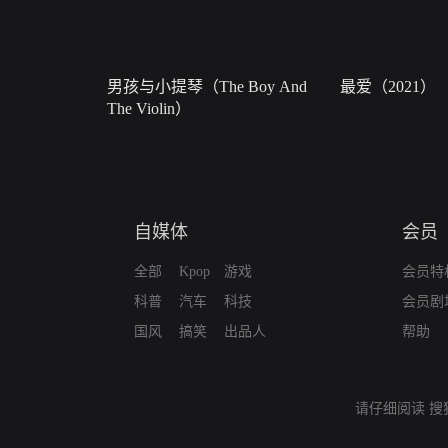
男孩与小提琴（The Boy And
最爱（2021）
The Violin）
自媒体
会员
全部
Kpop
游戏
会员特
科普
汽车
科技
会员剧
国风
搞笑
出品人
帮助
请仔细阅读
搜