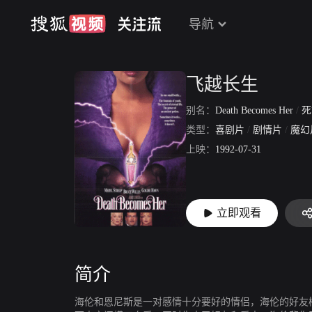
导航
飞越长生
别名：
Death Becomes Her
/
死
类型：
喜剧片
/
剧情片
/
魔幻
上映：
1992-07-31
立即观看
简介
海伦和恩尼斯是一对感情十分要好的情侣，海伦的好友