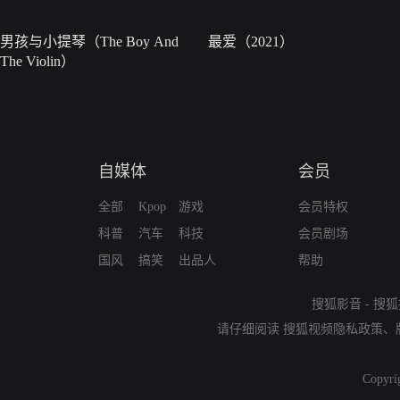
男孩与小提琴（The Boy And
最爱（2021）
The Violin）
自媒体
会员
全部
Kpop
游戏
会员特权
科普
汽车
科技
会员剧场
国风
搞笑
出品人
帮助
搜狐影音
-
搜狐
请仔细阅读
搜狐视频隐私政策
、
Copyri