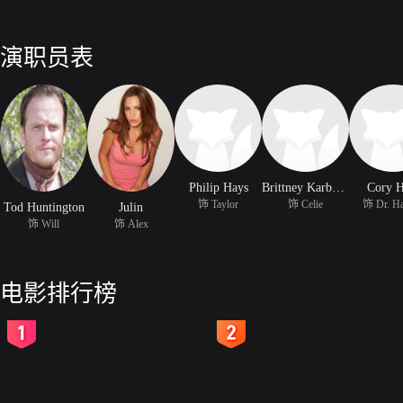
演职员表
Philip Hays
Brittney Karbowski
Cory H
饰 Taylor
饰 Celie
饰 Dr. Ha
Tod Huntington
Julin
饰 Will
饰 Alex
电影排行榜
2
3