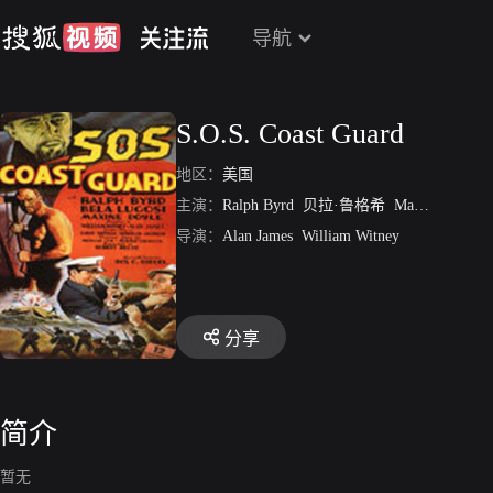
导航
S.O.S. Coast Guard
地区：
美国
主演：
Ralph Byrd
贝拉·鲁格希
Maxine Doyle
导演：
Alan James
William Witney
分享
简介
暂无