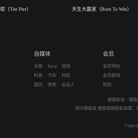
堤（The Pier）
天生大赢家（Born To Win）
自媒体
会员
全部
Kpop
游戏
会员特权
科普
汽车
科技
会员剧场
国风
搞笑
出品人
帮助
搜狐影音
-
搜狐
请仔细阅读
搜狐视频隐私政策
、
Copyri