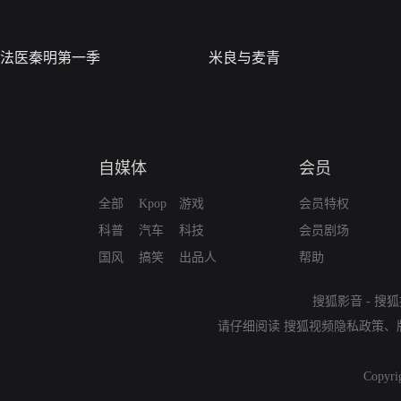
法医秦明第一季
米良与麦青
自媒体
会员
全部
Kpop
游戏
会员特权
科普
汽车
科技
会员剧场
国风
搞笑
出品人
帮助
搜狐影音
-
搜狐
请仔细阅读
搜狐视频隐私政策
、
Copyri