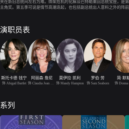
夹在新旧总统间左右为难。绑架危机的化解及巴特勒重回总统宝座，是第
主角奖。第五季可说是情节高潮迭起，也包括副总统出人意料之外的阵前
演职员表
斯托卡德·钱宁
阿丽森·詹尼
莫伊拉·凯利
罗伯·劳
简·默
饰 Abigail Bartlet
饰 Claudia Jean Cregg
饰 Mandy Hampton
饰 Sam Seaborn
饰 Donna
系列