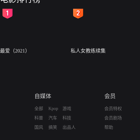
2
3
最爱（2021）
私人女教练续集
自媒体
会员
全部
Kpop
游戏
会员特权
科普
汽车
科技
会员剧场
国风
搞笑
出品人
帮助