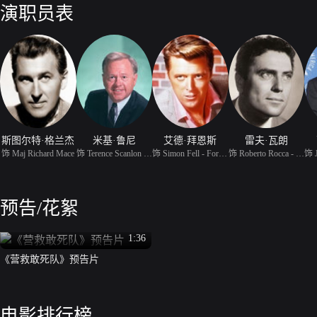
演职员表
斯图尔特·格兰杰
米基·鲁尼
艾德·拜恩斯
雷夫·瓦朗
饰 Maj Richard Mace
饰 Terence Scanlon - De
饰 Simon Fell - Forger
饰 Roberto Rocca - Orga
预告/花絮
1:36
《营救敢死队》预告片
电影排行榜