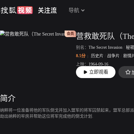
导航
会员
营救敢死队（The Se
别名：
The Secret Invasion
/
秘密
8.5分
历史片
/
战争片
/
剧情
上映：
1964-09-16
立即观看
片长：
97分59秒
简介
纳粹将一位准备将他的军队倒戈并加入盟军的将军囚禁起来，盟军总部派
劫出纳粹的牢房并帮助这位将军完成他的倒戈计划.