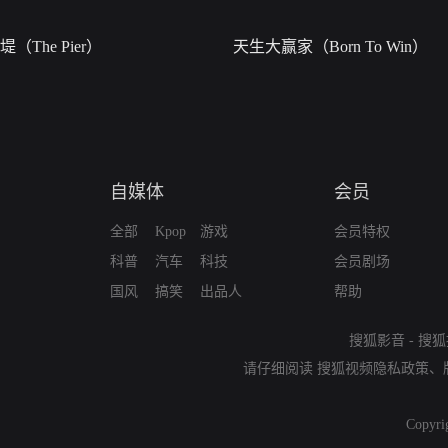
堤（The Pier）
天生大赢家（Born To Win）
自媒体
会员
全部
Kpop
游戏
会员特权
科普
汽车
科技
会员剧场
国风
搞笑
出品人
帮助
搜狐影音
-
搜狐
请仔细阅读
搜狐视频隐私政策
、
Copyri