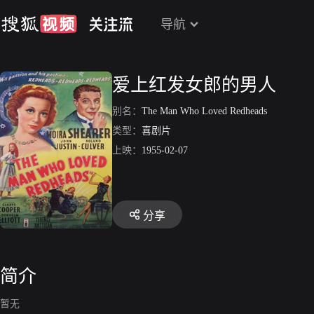
导航
爱上红发女郎的男人
别名：
The Man Who Loved Redheads
类型：
喜剧片
上映：
1955-02-07
分享
简介
暂无