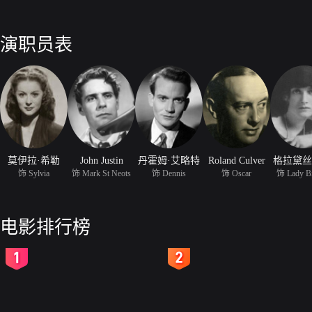
演职员表
莫伊拉·希勒
John Justin
丹霍姆·艾略特
Roland Culver
格拉黛丝
饰 Sylvia
饰 Mark St Neots
饰 Dennis
饰 Oscar
饰 Lady Bi
电影排行榜
2
3