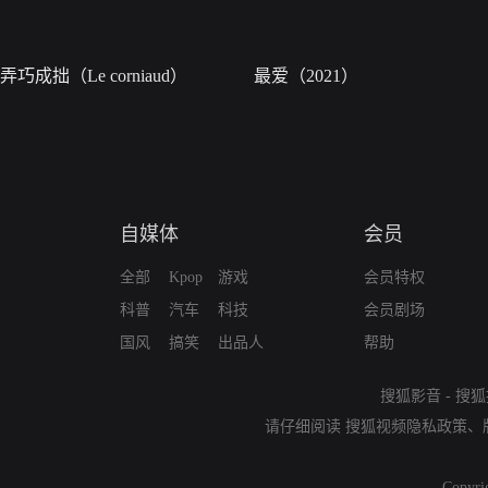
弄巧成拙（Le corniaud）
最爱（2021）
自媒体
会员
全部
Kpop
游戏
会员特权
科普
汽车
科技
会员剧场
国风
搞笑
出品人
帮助
搜狐影音
-
搜狐
请仔细阅读
搜狐视频隐私政策
、
Copyri