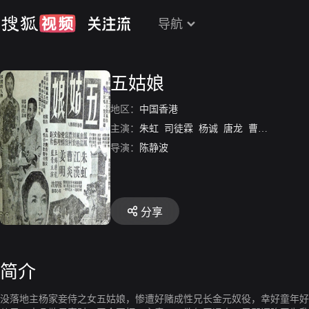
导航
五姑娘
地区：
中国香港
主演：
朱虹
司徒霖
杨诚
唐龙
曹炎
王季平
导演：
陈静波
分享
简介
没落地主杨家妾侍之女五姑娘，惨遭好赌成性兄长金元奴役，幸好童年好