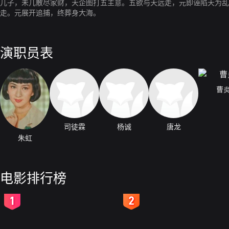
儿子，未几散尽家财，天企图打五主意。五欲与天远走，元即诬陷天为乱
走。元展开追捕，终葬身大海。
演职员表
曹
司徒霖
杨诚
唐龙
朱虹
电影排行榜
2
3