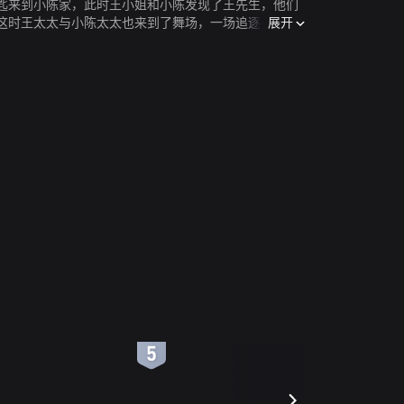
匙来到小陈家，此时王小姐和小陈发现了王先生，他们
展开
这时王太太与小陈太太也来到了舞场，一场追逐在所难
6
7