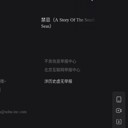
禁忌（A Story Of The South
火球（Ball 
Seas）
网络暴力有害信息举报
12318 文化市场举报
不良信息举报中心
算法推荐专项举报
北京互联网举报中心
亚运会举报专区
涉历史虚无举报
播+
网络谣言信息专项
版
涉政举报入口
涉未成年人举报
清朗自媒体乱象举报
hu@sohu-inc.com
涉民族宗教有害信息举报
清朗·生活服务类内容举报