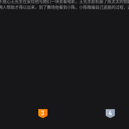
不放心王先生在家拉他与她们一块去看电影，王先生趁机偷了陈太太的钥
佣人帮助才得以出来，到了舞场他看到小陈，小陈瞎编自己逃脱的过程，
4
5