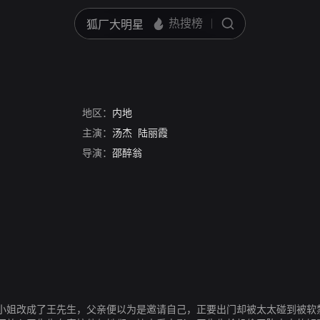
地区：
内地
主演：
汤杰
陆丽霞
导演：
邵醉翁
小姐改成了王先生，父亲便以为是邀请自己，正要出门却被太太碰到被软