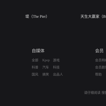
堤（The Pier）
天生大赢家（Bor
自媒体
会员
全部
Kpop
游戏
会员特
科普
汽车
科技
会员剧
国风
搞笑
出品人
帮助
请仔细阅读
搜