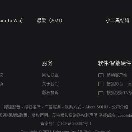
n To Win）
最爱（2021）
小二黑结婚
服务
软件/智能硬件
权
网站联盟
移动客户端
场
关于我们
搜狐影音
直
版权投诉
搜狐视频TV
搜狐影音
-
搜狐招聘
-
广告服务
-
联系方式
-
About SOHU
-
公司介绍
狐视频隐私政策
、
版权声明
、
反盗版和反盗链权利声明
举报邮箱
jubaoso
备案号：
京ICP证030367号-1
Copyright © 2024 Sohu.com Inc.All Rights Reserved.