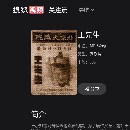
导航
王先生
别名：
MR.Wang
类型：
喜剧片
上映：
1934
分享
简介
王小姐接到舞伴邀他跳舞的信，为了瞒过父亲，她把王