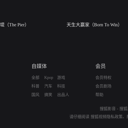
堤（The Pier）
天生大赢家（Born To Win）
自媒体
会员
全部
Kpop
游戏
会员特权
科普
汽车
科技
会员剧场
国风
搞笑
出品人
帮助
搜狐影音
-
搜狐
请仔细阅读
搜狐视频隐私政策
、