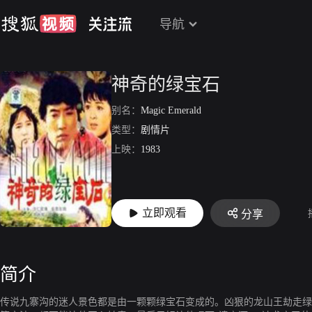
导航
神奇的绿宝石
别名：
Magic Emerald
类型：
剧情片
上映：
1983
立即观看
分享
简介
传说九寨沟的迷人景色都是由一颗颗绿宝石变成的。凶狠的龙山王劫走绿