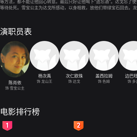
等方法，都不能让他回心转意。最后只好让他喝下“遗忘酒”。达戈忘了
等待处死。雪宝公主为达戈所感动，以身相救，放他们带绿宝石回去。龙
演职员表
杨次禹
次仁欧珠
盖西拉姆
边巴
饰 龙山王
饰 达戈
饰 色姆
饰 多
陈肖依
饰 雪宝公主
电影排行榜
2
3