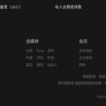
最爱（2021）
私人女教练续集
自媒体
会员
全部
Kpop
游戏
会员特权
科普
汽车
科技
会员剧场
国风
搞笑
出品人
帮助
搜狐影音
-
搜狐
请仔细阅读
搜狐视频隐私政策
、
Copyri