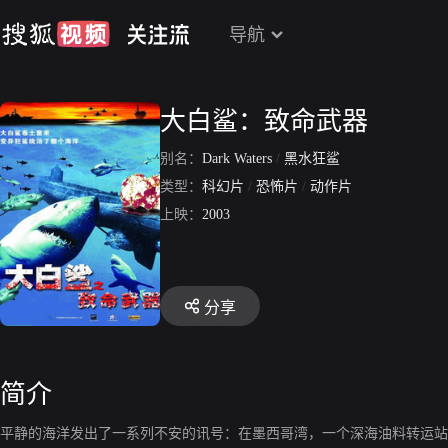
导航
大白鲨：致命武器
别名：
Dark Waters
/
黑水狂鲨
类型：
科幻片
/
恐怖片
/
动作片
上映：
2003
分享
简介
平静的海洋发出了一系列不安的讯号：在墨西哥湾，一个深海油料转运站