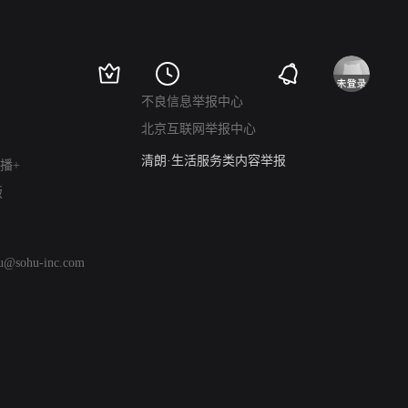
涉历史虚无举报
网络谣言信息专项
涉政举报入口
涉未成年人举报
不良信息举报中心
清朗自媒体乱象举报
北京互联网举报中心
涉民族宗教有害信息举报
清朗·生活服务类内容举报
播+
清朗春节网络环境整治
版
涉企举报专区
AI生成内容
打假治敲
hu@sohu-inc.com
网络暴力有害信息举报
12318 文化市场举报
算法推荐专项举报
亚运会举报专区
涉历史虚无举报
网络谣言信息专项