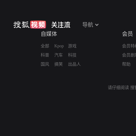
导航
自媒体
会员
全部
Kpop
游戏
会员特
科普
汽车
科技
会员剧
国风
搞笑
出品人
帮助
请仔细阅读
搜