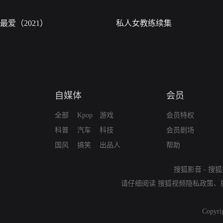
最爱（2021）
私人女教练续集
自媒体
会员
全部
Kpop
游戏
会员特权
科普
汽车
科技
会员剧场
国风
搞笑
出品人
帮助
搜狐影音
-
搜狐
请仔细阅读
搜狐视频隐私政策
、
Copyri