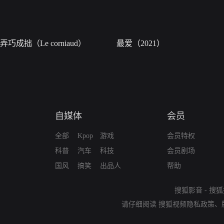
弄巧成拙（Le corniaud）
最爱（2021）
自媒体
会员
全部
Kpop
游戏
会员特权
科普
汽车
科技
会员剧场
国风
搞笑
出品人
帮助
搜狐影音
-
搜狐
请仔细阅读
搜狐视频隐私政策
、