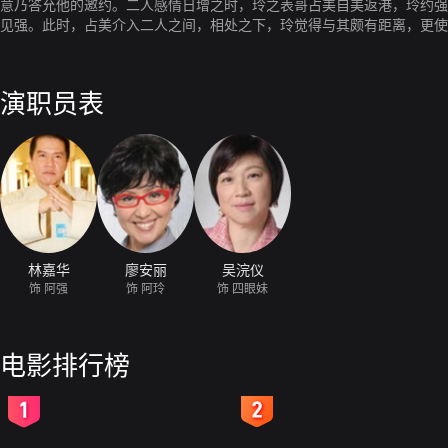
意乃答允他的邀约。二人感情日增之时，玲之表哥占美自美返港，玲约强
见强。此时，占美介入二人之间，相处之下，玲觉得与其颇有距离，更使
前发生意外被送入院；玲赶往医院时，只见众人伤心痛哭。
演职员表
林嘉华
廖安丽
吴浣仪
饰 阿强
饰 阿玲
饰 四眼妹
电影排行榜
2
3