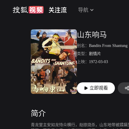
导航
山东响马
别名：
Bandits From Shantung
类型：
剧情片
上映：
1972-03-03
立即观看
简介
青龙堂主安如龙恃众横行，劫掠烧杀，山东地带被蹂躏