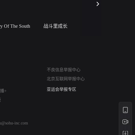
 Of The South
战斗里成长
私人女教
网络暴力有害信息举报
不良信息举报中心
12318 文化市场举报
北京互联网举报中心
算法推荐专项举报
亚运会举报专区
播+
涉历史虚无举报
版
网络谣言信息专项
涉政举报入口
涉未成年人举报
hu@sohu-inc.com
清朗自媒体乱象举报