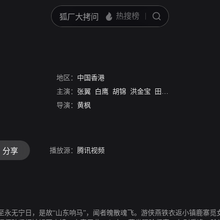
地区：
中国香港
主演：
张翼
白鹰
胡锦
洪金宝
田蜜
易原
唐伟成
导演：
黄枫
播放源：
腾讯视频
分享
至永无宁日，是故“山东响马”，闻者魄散魂飞。游侠燕铁衣返小镇鹿寨觅