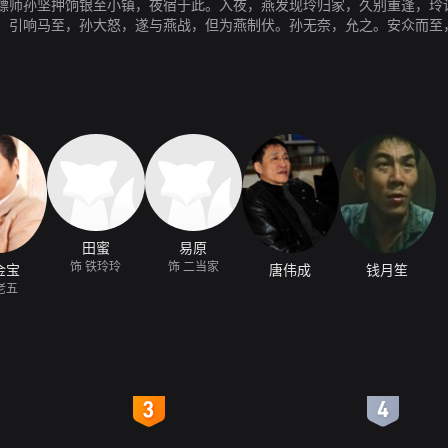
镖师孙坚押饷银至小镇，夜宿于此。入夜，燕发现玲归家，久别重逢，玲
，引响马至，孙大怒，遂与燕战，但为燕制伏。孙无奈，允之。安众而至
以轻功稍胜一筹，杀安于破庙，为民除害，与玲结为良缘，共享太平。
田蜜
易原
饰 铁玲玲
饰 二当家
金宝
唐伟成
钱月笙
老五
4
5