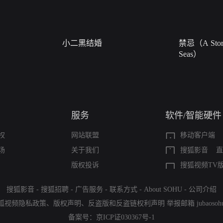
小二黑结婚
禁忌（A Story
Seas）
服务
软件/智能硬件
权
网站联盟
移动客户端
场
关于我们
搜狐影音
直
版权投诉
搜狐视频TV
搜狐影音
-
搜狐招聘
-
广告服务
-
联系方式
-
About SOHU
-
公司介绍
狐视频隐私政策
、
版权声明
、
反盗版和反盗链权利声明
举报邮箱
jubaoso
备案号：
京ICP证030367号-1