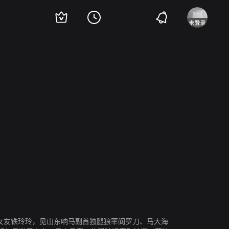
钱月笙
女友铁玲玲，见山东响马副首独腿狼率阎罗刀、马大海