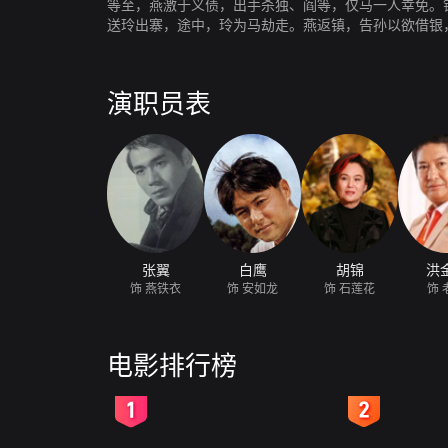
等至，燕激于义债，出手杀独、阎等，仅马一人幸免。
送玲出寨，途中，玲为马劫走。燕返镇，告孙以欲借银
转凤，藏与酒馆内。燕询安歇息处，独往向安挑战。燕
演职员表
张翼
白鹰
胡锦
洪
饰 燕铁衣
饰 安如龙
饰 石莲花
饰 
电影排行榜
2
3