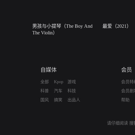
男孩与小提琴（The Boy And
最爱（2021）
The Violin）
自媒体
会员
全部
Kpop
游戏
会员特
科普
汽车
科技
会员剧
国风
搞笑
出品人
帮助
请仔细阅读
搜