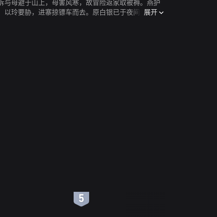
诉与母避于山上，母害风寒，故冒险返家取被褥。燕护
展开
，以玲要胁，进寨掠镖车而去。原白银已于夜间给偷龙
6
7