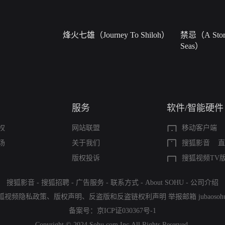
烽火七雄（Journey To Shiloh）
禁忌（A Story
Seas）
服务
软件/智能硬件
权
网站联盟
移动客户端
场
关于我们
搜狐影音
直
版权投诉
搜狐视频TV
搜狐影音
-
搜狐招聘
-
广告服务
-
联系方式
-
About SOHU
-
公司介绍
狐视频隐私政策
、
版权声明
、
反盗版和反盗链权利声明
举报邮箱
jubaoso
备案号：
京ICP证030367号-1
Copyright © 2024 Sohu.com Inc.All Rights Reserved.