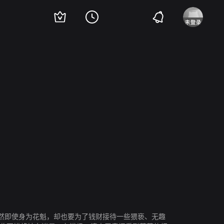
o Miyahara
Satoshi Mashiba
久保新二
Kyoko Asuka
Saeda Kawaguchi
All
然即使身为花魁，却也要为了钱财接待一些猥亵、无趣