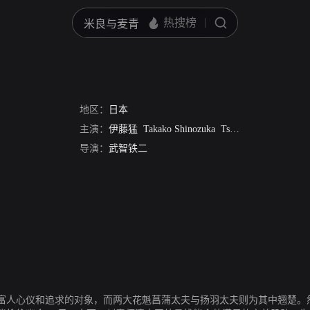
地区：
日本
主演：
伊藤猛
Takako Shinozuka
Tsutomu Sasaku
Akik
导演：
武智铁二
富人心仪和追求的对象，而两大花魁菖蒲太夫与扬羽太夫则为其中翘楚。