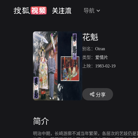
导航
花魁
别名：
Oiran
类型：
爱情片
上映：
1983-02-19
分享
简介
明治中期，长崎游廓不减当年繁荣，各层次的艺妓仍是