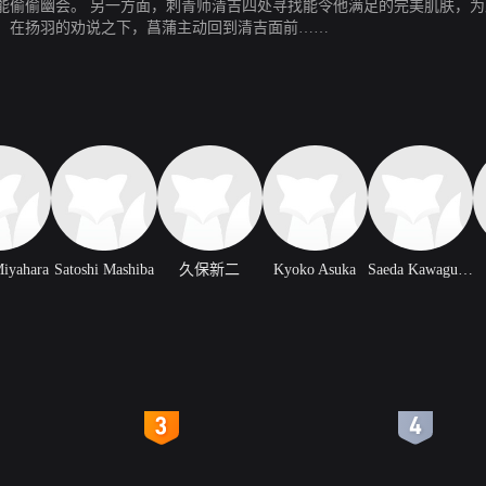
能偷偷幽会。 另一方面，刺青师清吉四处寻找能令他满足的完美肌肤，
，在扬羽的劝说之下，菖蒲主动回到清吉面前……
iyahara
Satoshi Mashiba
久保新二
Kyoko Asuka
Saeda Kawaguchi
4
5