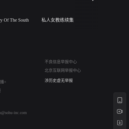
 Of The South
私人女教练续集
小二黑结
网络暴力有害信息举报
12318 文化市场举报
不良信息举报中心
算法推荐专项举报
北京互联网举报中心
亚运会举报专区
涉历史虚无举报
播+
网络谣言信息专项
版
涉政举报入口
涉未成年人举报
清朗自媒体乱象举报
hu@sohu-inc.com
涉民族宗教有害信息举报
清朗·生活服务类内容举报