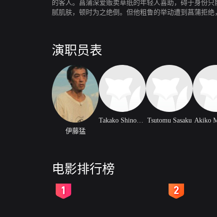
的客人。菖蒲深爱贩卖草纸的年轻人喜助，碍于身份只
腻肌肤，顿时为之绝倒。但他粗鲁的举动遭到菖蒲拒绝
演职员表
Takako Shinozuka
Tsutomu Sasaku
Akiko M
伊藤猛
电影排行榜
2
3