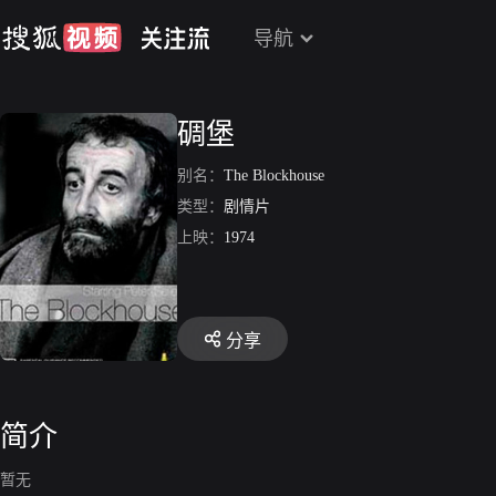
导航
碉堡
别名：
The Blockhouse
类型：
剧情片
上映：
1974
分享
简介
暂无