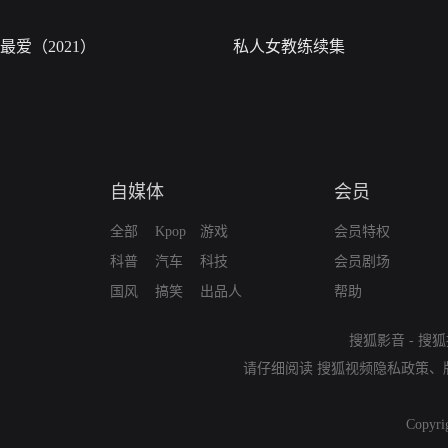
最爱（2021）
私人女教练续集
自媒体
会员
全部
Kpop
游戏
会员特权
科普
汽车
科技
会员剧场
国风
搞笑
出品人
帮助
搜狐影音
-
搜狐
请仔细阅读
搜狐视频隐私政策
、
Copyri