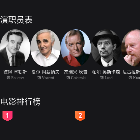
演职员表
彼得·塞勒斯
夏尔·阿兹纳夫
杰瑞米·坎普
帕尔·奥斯卡森
尼古拉斯
饰 Rouquet
饰 Visconti
饰 Grabinski
饰 Lund
饰 Kro
电影排行榜
2
3