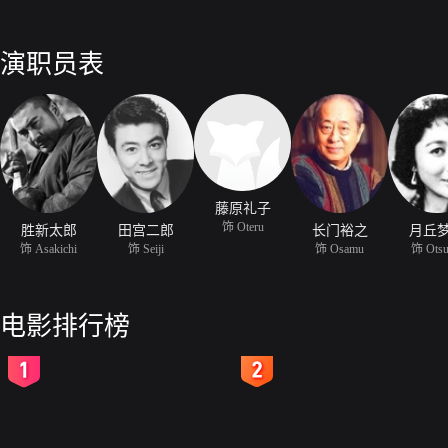
演职员表
藤原礼子
饰 Oteru
胜新太郎
田宫二郎
长门裕之
月丘
饰 Asakichi
饰 Seiji
饰 Osamu
饰 Ots
电影排行榜
2
3