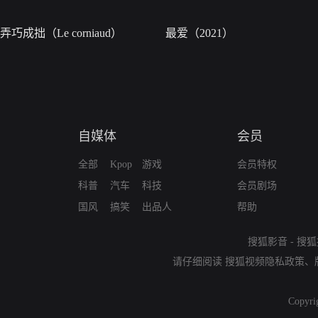
弄巧成拙（Le corniaud）
最爱（2021）
自媒体
会员
全部
Kpop
游戏
会员特权
科普
汽车
科技
会员剧场
国风
搞笑
出品人
帮助
搜狐影音
-
搜狐
请仔细阅读
搜狐视频隐私政策
、
Copyri