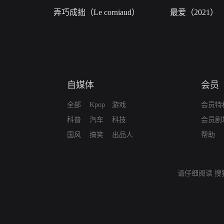
弄巧成拙（Le corniaud）
最爱（2021）
自媒体
会员
全部
Kpop
游戏
会员特
科普
汽车
科技
会员剧
国风
搞笑
出品人
帮助
请仔细阅读
搜