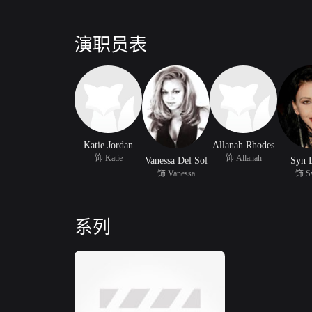
演职员表
Katie Jordan
Allanah Rhodes
饰 Katie
饰 Allanah
Vanessa Del Sol
Syn 
饰 Vanessa
饰 S
系列