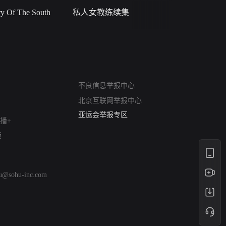
 Of The South
私人女教练续集
小二黑结
网络暴力有害信息举报
12318 文化市场举报
不良信息举报中心
算法推荐专项举报
北京互联网举报中心
亚运会举报专区
涉历史虚无举报
播+
网络谣言信息专项
版
涉政举报入口
涉未成年人举报
清朗自媒体乱象举报
hu@sohu-inc.com
涉民族宗教有害信息举报
清朗·生活服务类内容举报
清朗春节网络环境整治
涉企举报专区