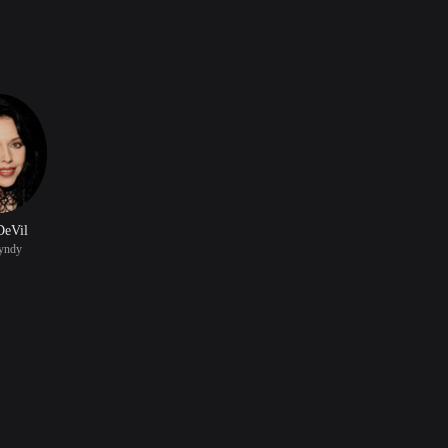
DeVil
yndy