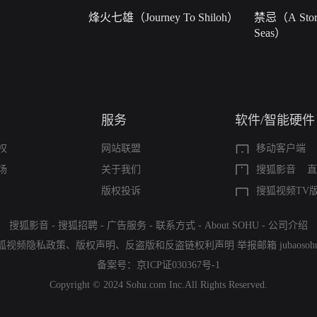
烽火七雄（Journey To Shiloh）
禁忌（A Story
Seas）
服务
软件/智能硬件
权
网站联盟
移动客户端
场
关于我们
搜狐影音
直
版权投诉
搜狐视频TV
搜狐影音
-
搜狐招聘
-
广告服务
-
联系方式
-
About SOHU
-
公司介绍
狐视频隐私政策
、
版权声明
、
反盗版和反盗链权利声明
举报邮箱
jubaoso
备案号：
京ICP证030367号-1
Copyright © 2024 Sohu.com Inc.All Rights Reserved.