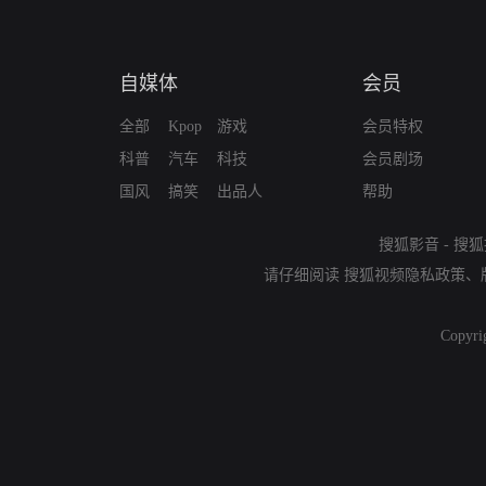
自媒体
会员
全部
Kpop
游戏
会员特权
科普
汽车
科技
会员剧场
国风
搞笑
出品人
帮助
搜狐影音
-
搜狐
请仔细阅读
搜狐视频隐私政策
、
Copyri