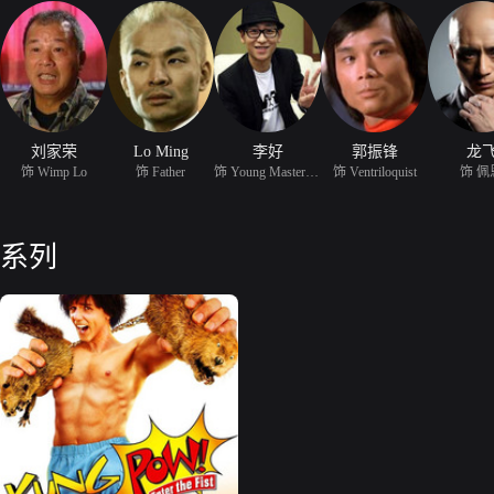
刘家荣
Lo Ming
李好
郭振锋
龙
饰 Wimp Lo
饰 Father
饰 Young Master Pain
饰 Ventriloquist
饰 佩
系列