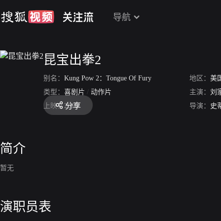
导航
昆宝出拳2
别名：
Kung Pow 2：Tongue Of Fury
地区：
美
类型：
喜剧片
/
动作片
主演：
刘
分享
上映：
2010
导演：
史
简介
暂无
演职员表