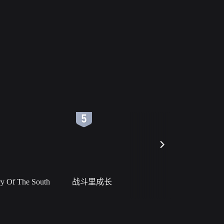
6
7
 Of The South
战斗里成长
私人女教