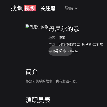
导航
丹尼尔的歌
地区：
德国
主演：
冈特·施特拉克
托马斯·奈斯尔
分享
导演：
Axel de Roche
简介
怀疑和失望的故事，也有友谊和爱。
演职员表