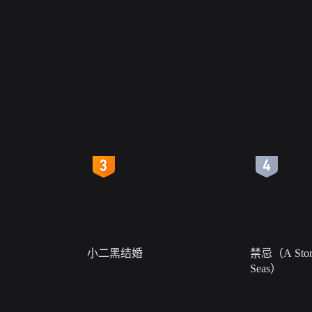
4
5
小二黑结婚
禁忌（A Story
Seas）