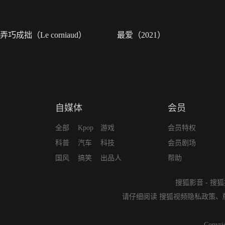
弄巧成拙（Le corniaud）
最爱（2021）
自媒体
会员
全部
Kpop
游戏
会员特权
科普
汽车
科技
会员剧场
国风
搞笑
出品人
帮助
搜狐影音
-
搜狐
请仔细阅读
搜狐视频隐私政策
、
Copyri