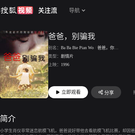
导航
爸爸，别骗我
别名：
Ba Ba Bie Pian Wo
/
爸爸，你别骗我
类型：
剧情片
上映：
1996
立即观看
分享
简介
小学生肖仪非常迷恋航模飞机，爸爸说好带他去看航模飞机比赛，却因爸