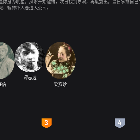
是你身为明星。凤珍开始醒悟，次日找到导演，再度复出。当日掌掴自己
想，辗转托人要进入公司。
谭志远
征信
梁赛珍
4
5