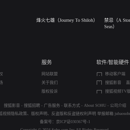
烽火七雄（Journey To Shiloh）
禁忌（A Story
Seas）
服务
软件/智能硬件
权
网站联盟
移动客户端
场
关于我们
搜狐影音
直
版权投诉
搜狐视频TV
搜狐影音
-
搜狐招聘
-
广告服务
-
联系方式
-
About SOHU
-
公司介绍
狐视频隐私政策
、
版权声明
、
反盗版和反盗链权利声明
举报邮箱
jubaoso
备案号：
京ICP证030367号-1
Copyright © 2024 Sohu.com Inc.All Rights Reserved.