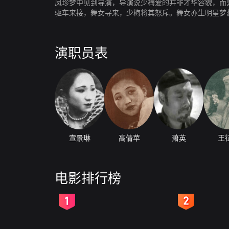
凤珍梦中见到导演，导演说少梅爱的并非才华容貌，而
驱车来接，舞女寻来，少梅将其怒斥。舞女亦生明星梦
演职员表
宣景琳
高倩苹
萧英
王
电影排行榜
2
3