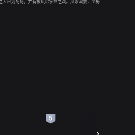
之人已为配角，并有被凤珍掌掴之戏。凤珍演罢，少梅
6
7