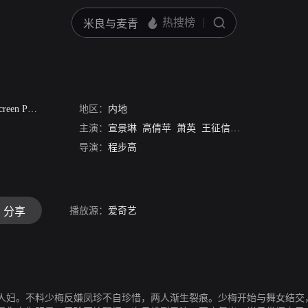
n Part Ⅱ
/
破镜重圆
地区：
内地
主演：
宣景琳
高倩苹
萧英
王征信
谭志远
梁赛珍
导演：
程步高
播放源：
爱奇艺
分享
人妇。不料少梅反嫌凤珍不自珍惜，两人渐生裂痕。少梅开始与舞女结交