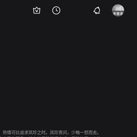
，热情可比追求凤珍之时。凤珍责问，少梅一怒而去。