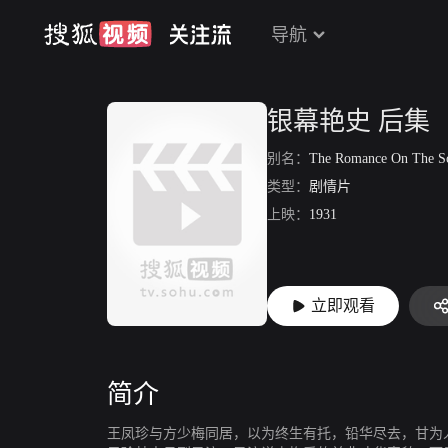
导航
银幕艳史 后集
别名：
The Romance On The Scree
类型：
剧情片
上映：
1931
立即观看
简介
王凤珍与方少梅同居，以为终生有托，铅华尽去，甘为