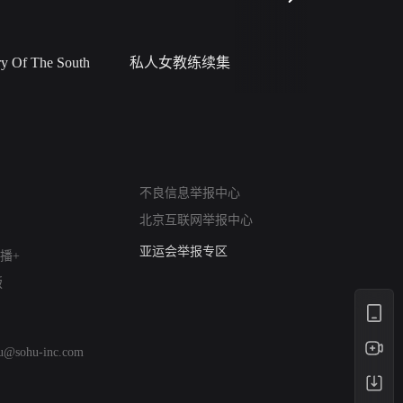
 Of The South
私人女教练续集
小二黑结
网络暴力有害信息举报
不良信息举报中心
12318 文化市场举报
北京互联网举报中心
算法推荐专项举报
亚运会举报专区
播+
涉历史虚无举报
版
网络谣言信息专项
涉政举报入口
涉未成年人举报
hu@sohu-inc.com
清朗自媒体乱象举报
涉民族宗教有害信息举报