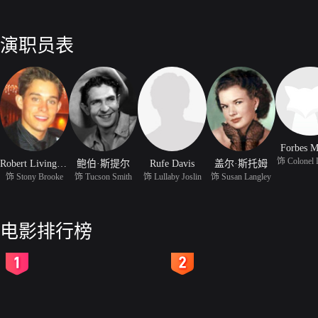
演职员表
Forbes M
饰 Colonel 
Robert Livingston
鲍伯·斯提尔
Rufe Davis
盖尔·斯托姆
饰 Stony Brooke
饰 Tucson Smith
饰 Lullaby Joslin
饰 Susan Langley
电影排行榜
2
3