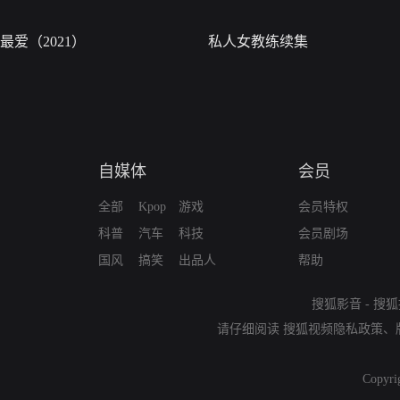
最爱（2021）
私人女教练续集
自媒体
会员
全部
Kpop
游戏
会员特权
科普
汽车
科技
会员剧场
国风
搞笑
出品人
帮助
搜狐影音
-
搜狐
请仔细阅读
搜狐视频隐私政策
、
Copyri