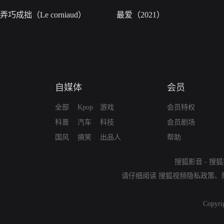
弄巧成拙（Le corniaud）
最爱（2021）
自媒体
会员
全部
Kpop
游戏
会员特权
科普
汽车
科技
会员剧场
国风
搞笑
出品人
帮助
搜狐影音
-
搜狐
请仔细阅读
搜狐视频隐私政策
、
Copyri