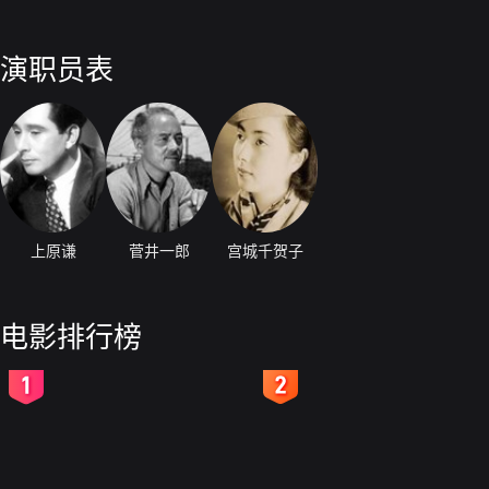
演职员表
上原谦
菅井一郎
宫城千贺子
电影排行榜
2
3