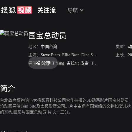
导航
国宝总动员
地区：
中国台湾
类型：
动
主演：
Steve Pinto
Ellie Baer
Dina Sherman
Dan Woren
上映：
20
分享
导演：
Teddy T Yang
吉拉尔·皮雷
Tom Sito
简介
台北故宫博物院与太极影音科技公司合作拍摄的3D动画影片国宝总动员，运用
坞动画导演Tom Sito及太极影音公司。片中主角有国宝级的文物如
的3D动画影片国宝总动员’片长十三分。