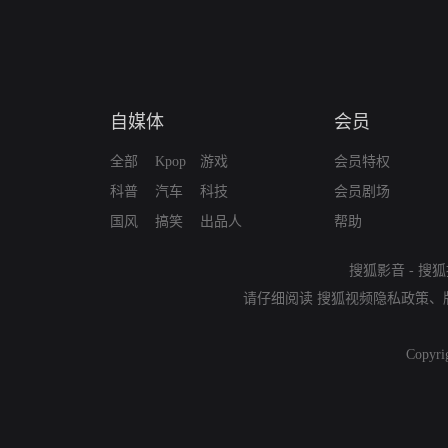
自媒体
会员
全部
Kpop
游戏
会员特权
科普
汽车
科技
会员剧场
国风
搞笑
出品人
帮助
搜狐影音
-
搜狐
请仔细阅读
搜狐视频隐私政策
、
Copyri