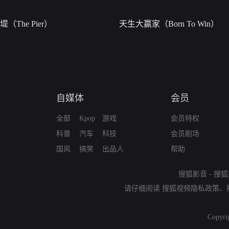
堤（The Pier）
天生大赢家（Born To Win）
自媒体
会员
全部
Kpop
游戏
会员特权
科普
汽车
科技
会员剧场
国风
搞笑
出品人
帮助
搜狐影音
-
搜狐
请仔细阅读
搜狐视频隐私政策
、
Copyri