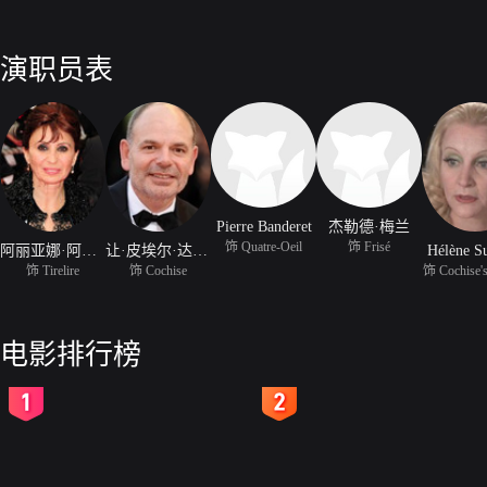
演职员表
Pierre Banderet
杰勒德·梅兰
饰 Quatre-Oeil
饰 Frisé
阿丽亚娜·阿斯卡里德
让·皮埃尔·达鲁山
Hélène S
饰 Tirelire
饰 Cochise
饰 Cochise's
电影排行榜
2
3