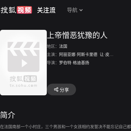
导航
上帝憎恶犹豫的人
地区：
法国
主演：
阿丽亚娜·阿斯卡里德
让·皮埃尔·达鲁山
导演：
罗伯特·格迪基扬
分享
简介
在法国南部一个小村庄，三个男孩和一个女孩相约发誓决不能忘记自己都