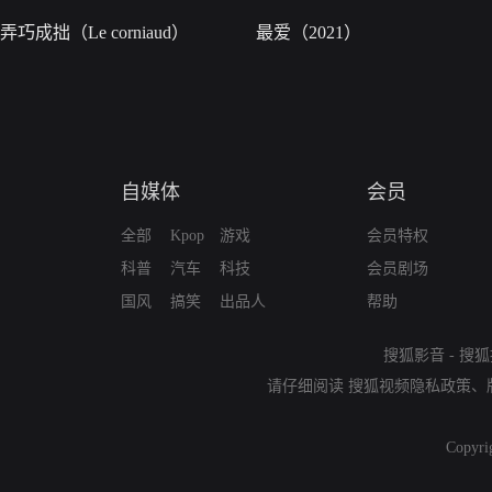
弄巧成拙（Le corniaud）
最爱（2021）
自媒体
会员
全部
Kpop
游戏
会员特权
科普
汽车
科技
会员剧场
国风
搞笑
出品人
帮助
搜狐影音
-
搜狐
请仔细阅读
搜狐视频隐私政策
、
Copyri