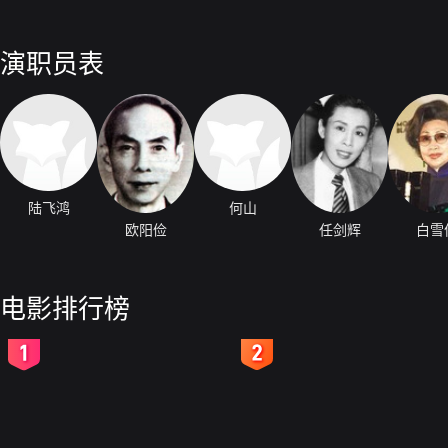
演职员表
陆飞鸿
何山
欧阳俭
任剑辉
白雪
电影排行榜
2
3